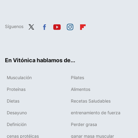
Síguenos
Twit
Fac
You
Inst
Flip
ter
ebo
tub
agr
boa
ok
e
am
rd
En Vitónica hablamos de...
Musculación
Pilates
Proteínas
Alimentos
Dietas
Recetas Saludables
Desayuno
entrenamiento de fuerza
Definición
Perder grasa
cenas protéicas
ganar masa muscular