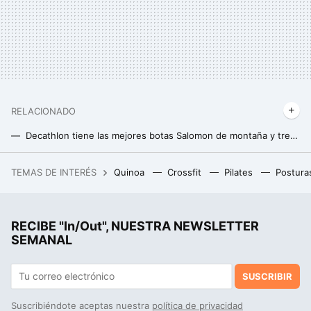
RELACIONADO
Decathlon tiene las mejores botas Salomon de montaña y trekking para los expertos en senderismo
Lidl tiene el banco de pesas multifunción perfecto para montar tu gimnasio en casa y entrenar todo el cuerpo
TEMAS DE INTERÉS
Quinoa
Crossfit
Pilates
Postura
Un joven de 19 años hackeó el iPhone, fue contratado por Apple y terminó despedido por no contestar a un correo
RECIBE "In/Out", NUESTRA NEWSLETTER
SEMANAL
SUSCRIBIR
Suscribiéndote aceptas nuestra
política de privacidad