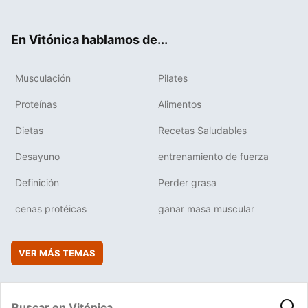
ter
ebo
tub
agr
boa
ok
e
am
rd
En Vitónica hablamos de...
Musculación
Pilates
Proteínas
Alimentos
Dietas
Recetas Saludables
Desayuno
entrenamiento de fuerza
Definición
Perder grasa
cenas protéicas
ganar masa muscular
VER MÁS TEMAS