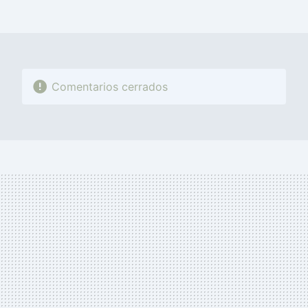
FACEBOOK
TWITTER
FLIPBOARD
E-
WHATSAPP
MAIL
Comentarios cerrados