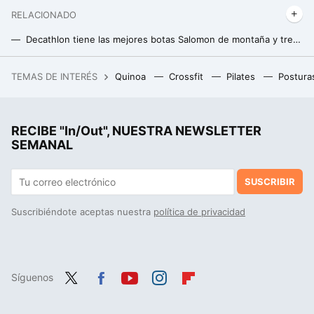
RELACIONADO
Decathlon tiene las mejores botas Salomon de montaña y trekking para los expertos en senderismo
Lidl tiene el banco de pesas multifunción perfecto para montar tu gimnasio en casa y entrenar todo el cuerpo
TEMAS DE INTERÉS
Quinoa
Crossfit
Pilates
Postura
La cena saludable perfecta, con solo tres ingredientes, fácil y rápida
RECIBE "In/Out", NUESTRA NEWSLETTER
SEMANAL
SUSCRIBIR
Suscribiéndote aceptas nuestra
política de privacidad
Síguenos
Twit
Fac
You
Inst
Flip