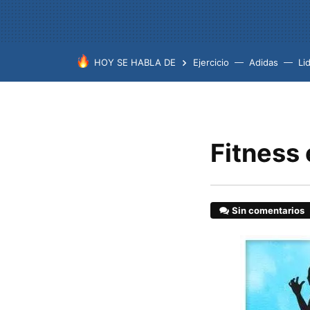
HOY SE HABLA DE
Ejercicio
Adidas
Lid
Fitness 
Sin comentarios