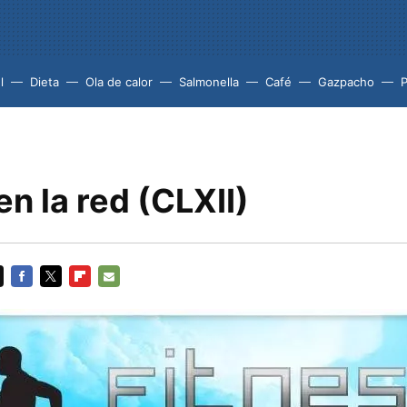
l
Dieta
Ola de calor
Salmonella
Café
Gazpacho
en la red (CLXII)
FACEBOOK
TWITTER
FLIPBOARD
E-
MAIL