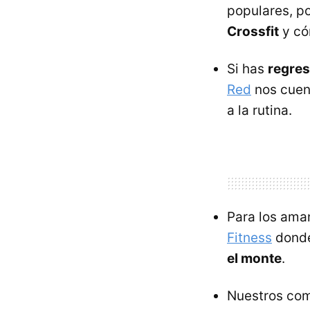
populares, p
Crossfit
y có
Si has
regres
Red
nos cuent
a la rutina.
Para los ama
Fitness
donde
el monte
.
Nuestros co