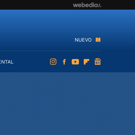
NUEVO
ENTAL
Instagram
Facebook
Youtube
Flipboard
googlenews