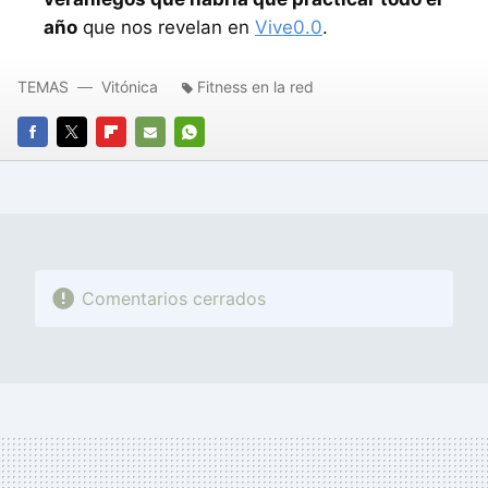
año
que nos revelan en
Vive0.0
.
TEMAS
Vitónica
Fitness en la red
FACEBOOK
TWITTER
FLIPBOARD
E-
WHATSAPP
MAIL
Comentarios cerrados