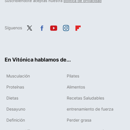
Suscribiéndote aceptas nuestra
política de privacidad
Síguenos
Twit
Fac
You
Inst
Flip
ter
ebo
tub
agr
boa
ok
e
am
rd
En Vitónica hablamos de...
Musculación
Pilates
Proteínas
Alimentos
Dietas
Recetas Saludables
Desayuno
entrenamiento de fuerza
Definición
Perder grasa