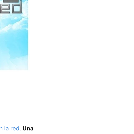
n la red
.
Una