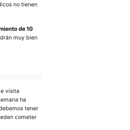
dicos no tienen
miento de 10
ndrán muy bien
e visita
 semana ha
e debemos tener
ueden cometer