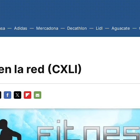
asa
Adidas
Mercadona
Decathlon
Lidl
Aguacate
en la red (CXLI)
FACEBOOK
TWITTER
FLIPBOARD
E-
MAIL