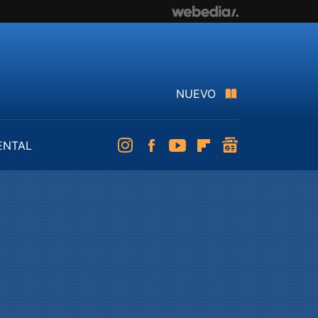
NUEVO
ENTAL
Instagram
Facebook
Youtube
Flipboard
googlenews