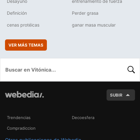
Desayuno
entrenamiento de fuerza
Definición
Perder grasa
cenas protéicas
ganar masa muscular
VER MÁS TEMAS
BUSC
SUBIR
Trendencias
Decoesfera
Compradiccion