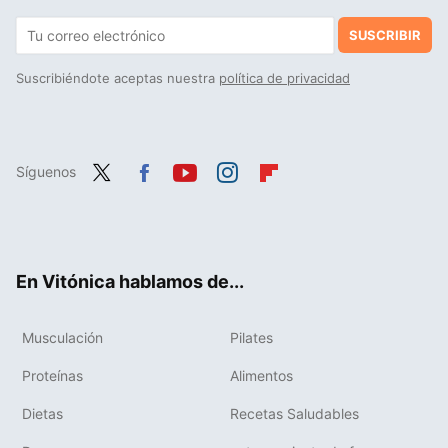
SUSCRIBIR
Suscribiéndote aceptas nuestra
política de privacidad
Síguenos
Twit
Fac
You
Inst
Flip
ter
ebo
tub
agr
boa
ok
e
am
rd
En Vitónica hablamos de...
Musculación
Pilates
Proteínas
Alimentos
Dietas
Recetas Saludables