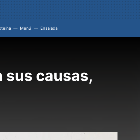
oteína
Menú
Ensalada
n sus causas,