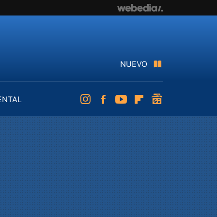
NUEVO
ENTAL
Instagram
Facebook
Youtube
Flipboard
googlenews