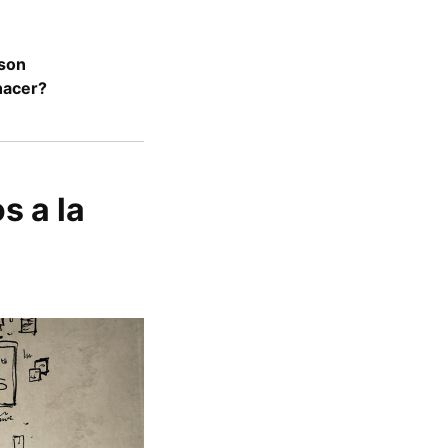
 son
hacer?
s a la