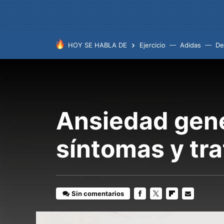
HOY SE HABLA DE
Ejercicio
Adidas
De
Ansiedad gene
síntomas y tr
Sin comentarios
FACEBOOK
TWITTER
FLIPBOARD
E-
MAIL