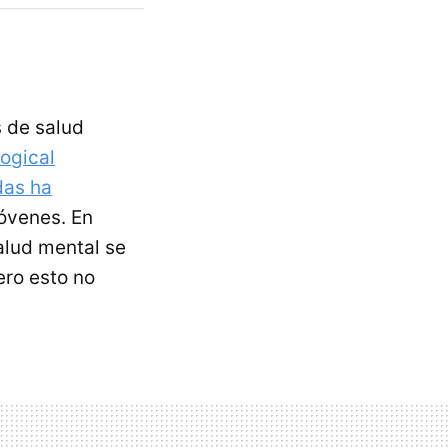
 de salud
ogical
das ha
óvenes. En
alud mental se
ero esto no