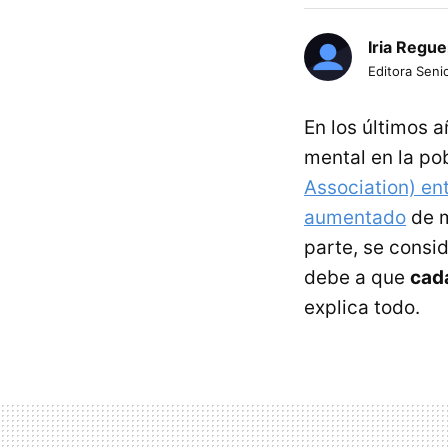
Iria Regue
Editora Senio
En los últimos 
mental en la po
Association) en
aumentado
de m
parte, se consi
debe a que
cad
explica todo.