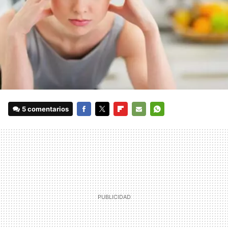
5 comentarios
FACEBOOK
TWITTER
FLIPBOARD
E-
WHATSAPP
MAIL