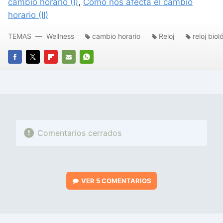
cambio horario (I)
,
Como nos afecta el cambio
horario (II)
TEMAS
Wellness
cambio horario
Reloj
reloj biol
FACEBOOK
TWITTER
FLIPBOARD
E-
WHATSAPP
MAIL
Comentarios cerrados
VER
5 COMENTARIOS