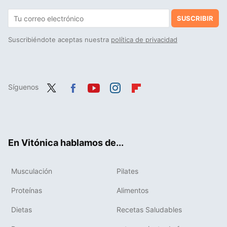
SUSCRIBIR
Suscribiéndote aceptas nuestra
política de privacidad
Síguenos
Twit
Fac
You
Inst
Flip
ter
ebo
tub
agr
boa
ok
e
am
rd
En Vitónica hablamos de...
Musculación
Pilates
Proteínas
Alimentos
Dietas
Recetas Saludables