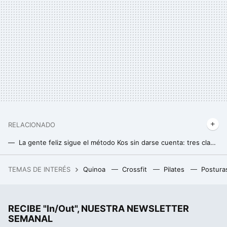
RELACIONADO
La gente feliz sigue el método Kos sin darse cuenta: tres claves para aplicarlo
Cinco formas de comprobar que estás perdiendo peso sin mirar la báscula
TEMAS DE INTERÉS
Quinoa
Crossfit
Pilates
Postura
La debacle demográfica en Europa, expuesta en este mapa con un invitado engañoso: Mónaco
RECIBE "In/Out", NUESTRA NEWSLETTER
SEMANAL