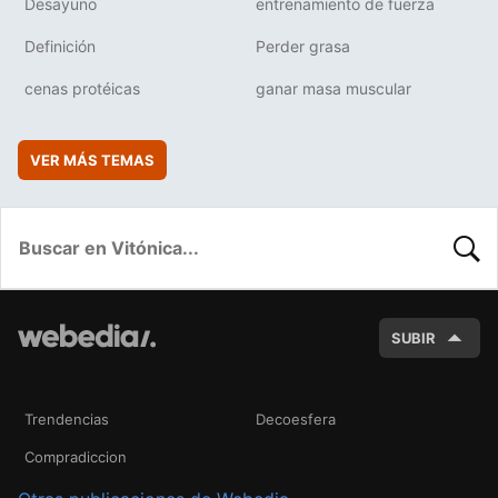
Desayuno
entrenamiento de fuerza
Definición
Perder grasa
cenas protéicas
ganar masa muscular
VER MÁS TEMAS
BUSC
SUBIR
Trendencias
Decoesfera
Compradiccion