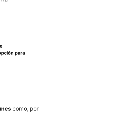
re
 opción para
unes
como, por