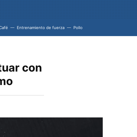
Café
Entrenamiento de fuerza
Pollo
tuar con
smo