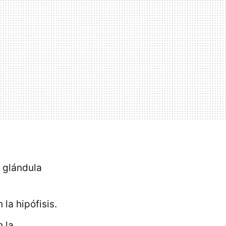
a glándula
la hipófisis.
 la