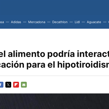
asa
Adidas
Mercadona
Decathlon
Lidl
Aguacate
el alimento podría interac
ación para el hipotiroidi
ACEBOOK
TWITTER
FLIPBOARD
E-
MAIL