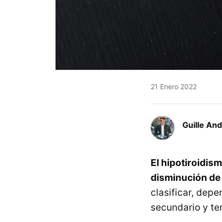
21 Enero 2022
Guille An
El hipotiroidis
disminución de 
clasificar, depe
secundario y ter