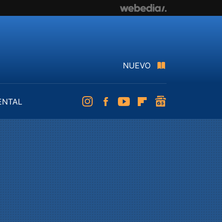
NUEVO
ENTAL
Instagram
Facebook
Youtube
Flipboard
googlenews