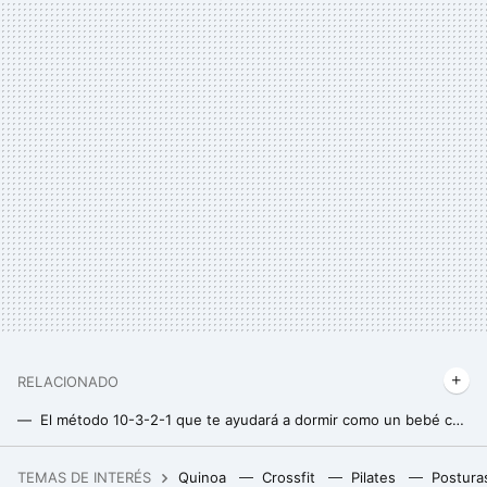
RELACIONADO
El método 10-3-2-1 que te ayudará a dormir como un bebé cada noche
El ejercicio físico que puedes hacer ahora mismo para desconectarte del estrés y disparar tus hormonas de felicidad y placer
TEMAS DE INTERÉS
Quinoa
Crossfit
Pilates
Postura