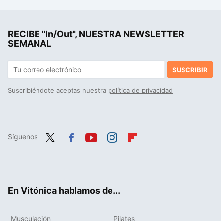
La cerveza española que Lemmy de Motörhead pedía en sus conciertos: 120 latas por bolo
Florencia Arenzana, psicóloga y especialista en ansiedad: "No te dejes llevar por la ansiedad, en su lugar, sírvete un vaso de agua con gas"
RECIBE "In/Out", NUESTRA NEWSLETTER
El médico Diego Montes de Oca revela seis frases que como padres nunca deberíamos decir a nuestros hijos: "Debilitan mucho su autoestima"
SEMANAL
SUSCRIBIR
Suscribiéndote aceptas nuestra
política de privacidad
Síguenos
Twit
Fac
You
Inst
Flip
ter
ebo
tub
agr
boa
ok
e
am
rd
En Vitónica hablamos de...
Musculación
Pilates