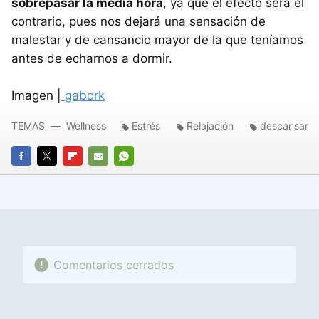
sobrepasar la media hora
, ya que el efecto será el
contrario, pues nos dejará una sensación de
malestar y de cansancio mayor de la que teníamos
antes de echarnos a dormir.
Imagen |
gabork
TEMAS
Wellness
Estrés
Relajación
descansar
FACEBOOK
TWITTER
FLIPBOARD
E-
WHATSAPP
MAIL
Comentarios cerrados