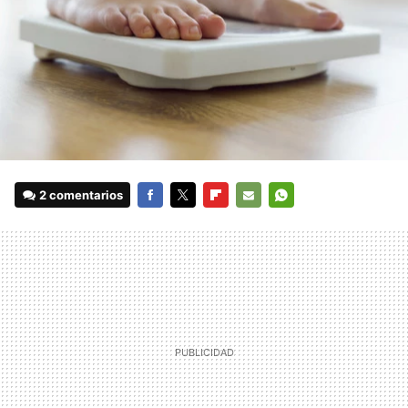
2 comentarios
FACEBOOK
TWITTER
FLIPBOARD
E-
WHATSAPP
MAIL