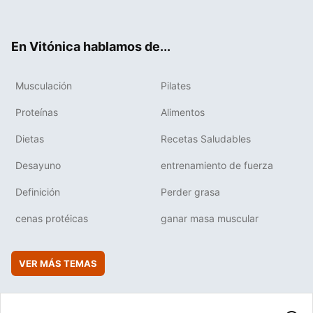
ter
ebo
tub
agr
boa
ok
e
am
rd
En Vitónica hablamos de...
Musculación
Pilates
Proteínas
Alimentos
Dietas
Recetas Saludables
Desayuno
entrenamiento de fuerza
Definición
Perder grasa
cenas protéicas
ganar masa muscular
VER MÁS TEMAS