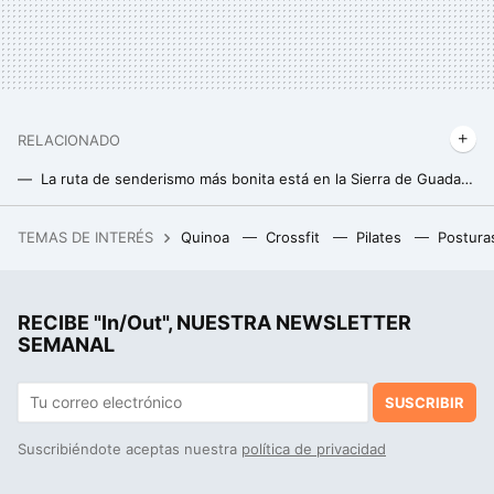
RELACIONADO
La ruta de senderismo más bonita está en la Sierra de Guadarrama, al lado de Madrid
La gente feliz sigue el método Kos sin darse cuenta: tres claves para aplicarlo
TEMAS DE INTERÉS
Quinoa
Crossfit
Pilates
Postura
Si la pregunta es cuánto dinero existe en el mundo por persona, este revelador gráfico tiene la respuesta
Las personas que llegan a los 80 mentalmente fuertes suelen tener en común estos hábitos justo antes de acostarse
RECIBE "In/Out", NUESTRA NEWSLETTER
La paradoja de la felicidad: un estudio demuestra que cuanto más la perseguimos más nos alejamos de ella
SEMANAL
SUSCRIBIR
Suscribiéndote aceptas nuestra
política de privacidad