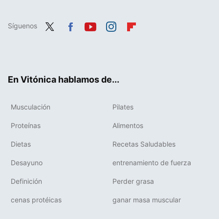
Síguenos
Twit
Fac
You
Inst
Flip
ter
ebo
tub
agr
boa
ok
e
am
rd
En Vitónica hablamos de...
Musculación
Pilates
Proteínas
Alimentos
Dietas
Recetas Saludables
Desayuno
entrenamiento de fuerza
Definición
Perder grasa
cenas protéicas
ganar masa muscular