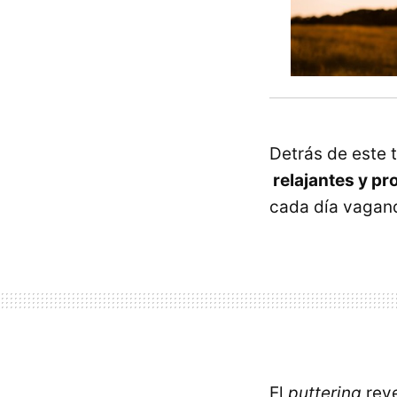
Detrás de este 
relajantes y pr
cada día vagand
El
puttering
rev