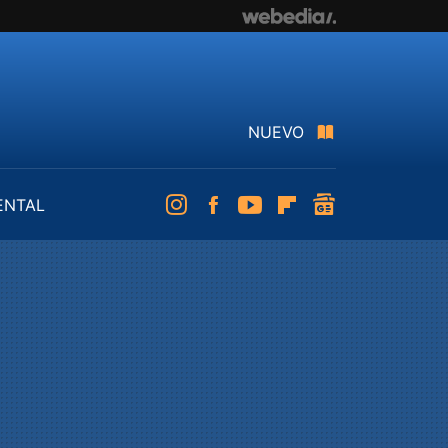
NUEVO
ENTAL
Instagram
Facebook
Youtube
Flipboard
googlenews