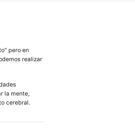
to" pero en
podemos realizar
idades
ar la mente,
o cerebral.