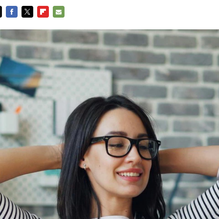
FACEBOOK
TWITTER
FLIPBOARD
E-
MAIL