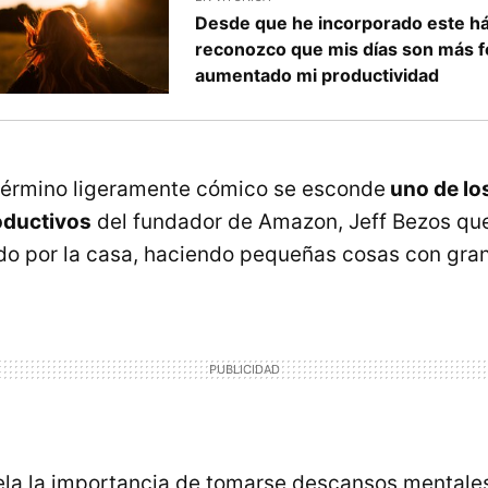
Desde que he incorporado este háb
reconozco que mis días son más fe
aumentado mi productividad
término ligeramente cómico se esconde
uno de lo
oductivos
del fundador de Amazon, Jeff Bezos qu
o por la casa, haciendo pequeñas cosas con gran
ela la importancia de tomarse descansos mentales