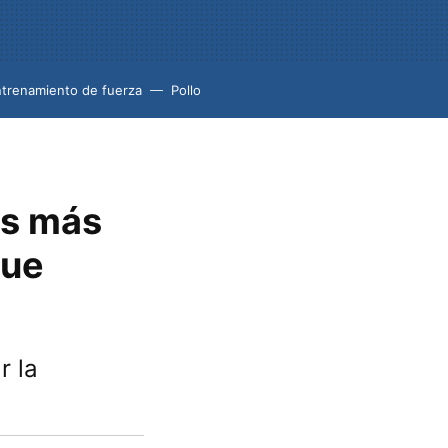
trenamiento de fuerza
Pollo
es más
que
r la