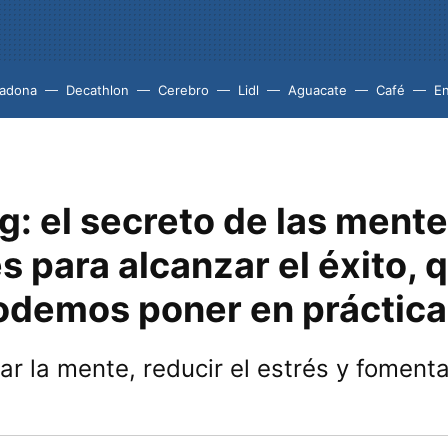
adona
Decathlon
Cerebro
Lidl
Aguacate
Café
En
g: el secreto de las ment
es para alcanzar el éxito, 
odemos poner en práctica
ar la mente, reducir el estrés y fomenta