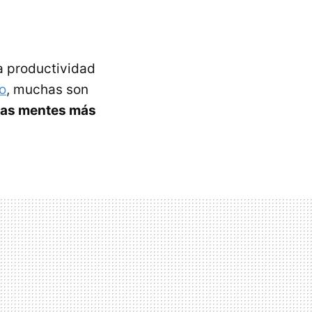
a productividad
to
, muchas son
las mentes más