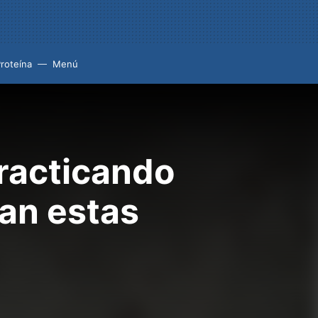
roteína
Menú
racticando
an estas