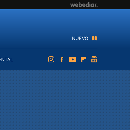
NUEVO
ENTAL
Instagram
Facebook
Youtube
Flipboard
googlenews