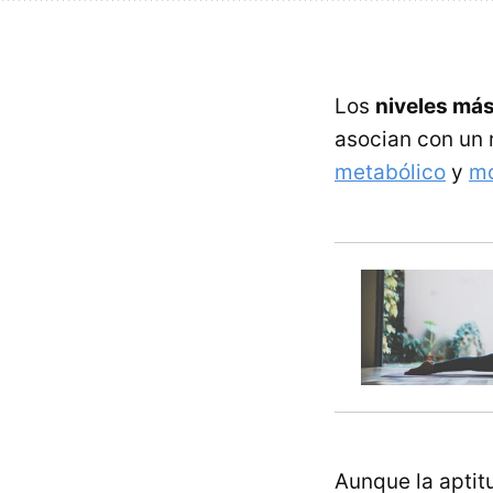
Los
niveles más
asocian con un 
metabólico
y
mo
Aunque la aptit