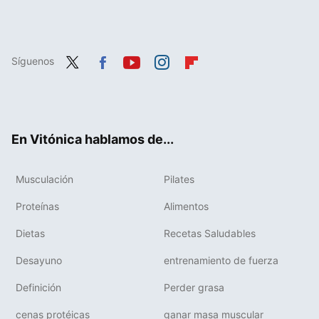
Síguenos
Twit
Fac
You
Inst
Flip
ter
ebo
tub
agr
boa
ok
e
am
rd
En Vitónica hablamos de...
Musculación
Pilates
Proteínas
Alimentos
Dietas
Recetas Saludables
Desayuno
entrenamiento de fuerza
Definición
Perder grasa
cenas protéicas
ganar masa muscular