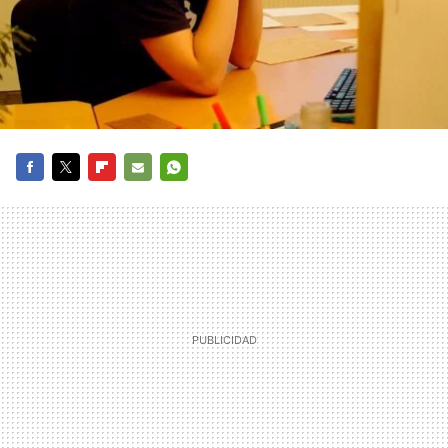
FACEBOOK
TWITTER
FLIPBOARD
E-
WHATSAPP
MAIL