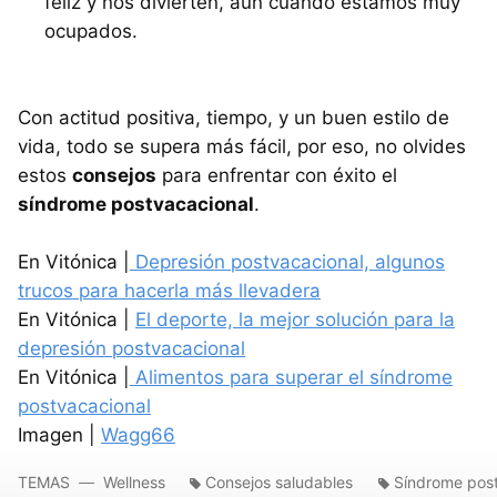
feliz y nos divierten, aun cuando estamos muy
ocupados.
Con actitud positiva, tiempo, y un buen estilo de
vida, todo se supera más fácil, por eso, no olvides
estos
consejos
para enfrentar con éxito el
síndrome postvacacional
.
En Vitónica |
Depresión postvacacional, algunos
trucos para hacerla más llevadera
En Vitónica |
El deporte, la mejor solución para la
depresión postvacacional
En Vitónica |
Alimentos para superar el síndrome
postvacacional
Imagen |
Wagg66
TEMAS
Wellness
Consejos saludables
Síndrome pos