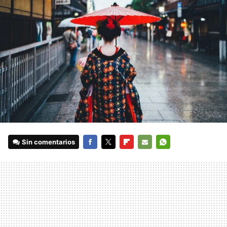
Sin comentarios
FACEBOOK
TWITTER
FLIPBOARD
E-
WHATSAPP
MAIL