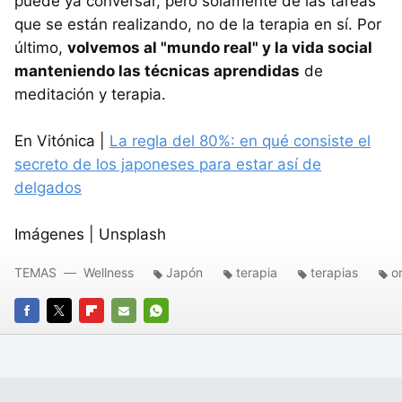
puede ya conversar, pero solamente de las tareas
que se están realizando, no de la terapia en sí. Por
último,
volvemos al "mundo real" y la vida social
manteniendo las técnicas aprendidas
de
meditación y terapia.
En Vitónica |
La regla del 80%: en qué consiste el
secreto de los japoneses para estar así de
delgados
Imágenes | Unsplash
TEMAS
Wellness
Japón
terapia
terapias
or
FACEBOOK
TWITTER
FLIPBOARD
E-
WHATSAPP
MAIL