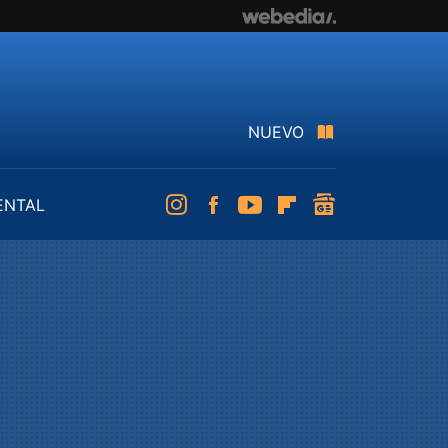
NUEVO
ENTAL
Instagram
Facebook
Youtube
Flipboard
googlenews