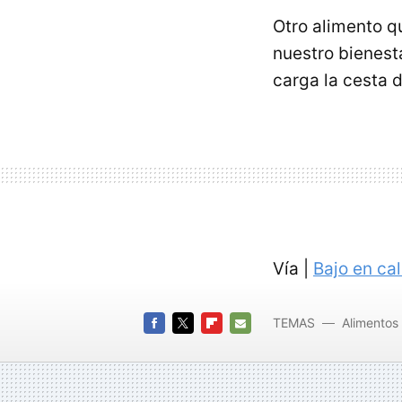
Otro alimento q
nuestro bienest
carga la cesta d
Vía |
Bajo en cal
TEMAS
Alimentos
Ansied
FACEBOOK
TWITTER
FLIPBOARD
E-
MAIL