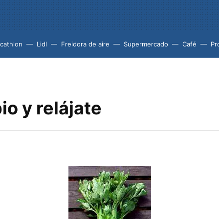
cathlon
Lidl
Freidora de aire
Supermercado
Café
Pr
o y relájate