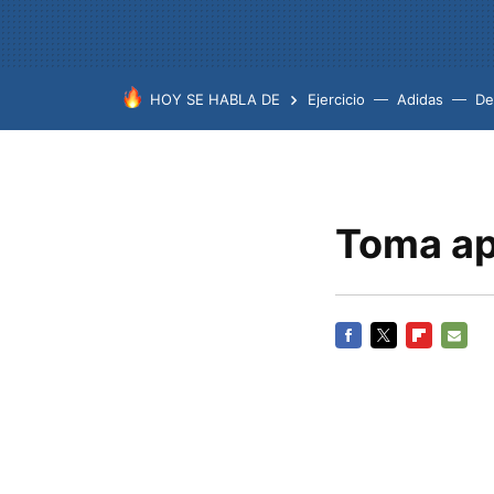
HOY SE HABLA DE
Ejercicio
Adidas
De
Toma api
FACEBOOK
TWITTER
FLIPBOARD
E-
MAIL