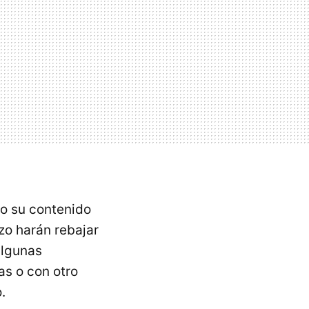
mo su contenido
zo harán rebajar
algunas
s o con otro
.