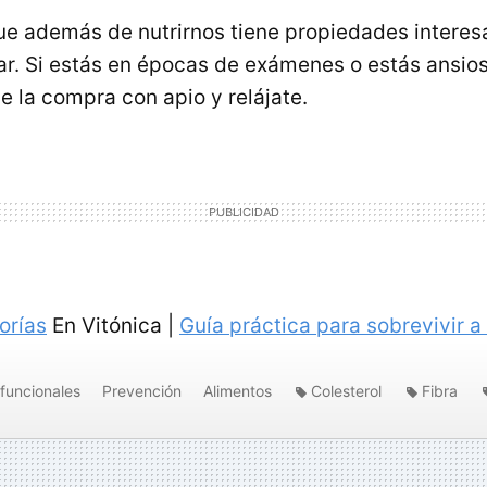
ue además de nutrirnos tiene propiedades interes
ar. Si estás en épocas de exámenes o estás ansio
e la compra con apio y relájate.
orías
En Vitónica |
Guía práctica para sobrevivir 
 funcionales
Prevención
Alimentos
Colesterol
Fibra
ad
apio
fitosterol
rejalación