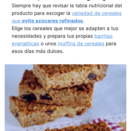
Siempre hay que revisar la tabla nutricional del
producto para escoger la
variedad de cereales
que
evite azúcares refinados
.
Elige los cereales que mejor se adapten a tus
necesidades y prepara tus propias
barritas
energéticas
o unos
muffins de cereales
para
esos días más dulces.