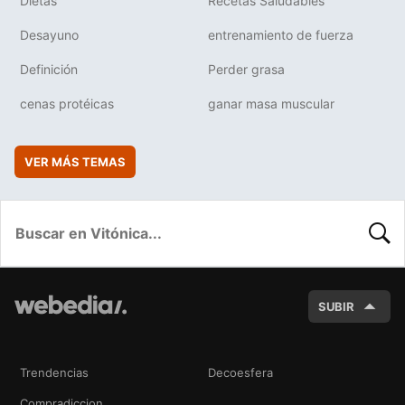
Dietas
Recetas Saludables
Desayuno
entrenamiento de fuerza
Definición
Perder grasa
cenas protéicas
ganar masa muscular
VER MÁS TEMAS
BUSC
SUBIR
Trendencias
Decoesfera
Compradiccion