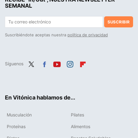
SEMANAL
SUSCRIBIR
Suscribiéndote aceptas nuestra
política de privacidad
Síguenos
Twit
Fac
You
Inst
Flip
ter
ebo
tub
agr
boa
ok
e
am
rd
En Vitónica hablamos de...
Musculación
Pilates
Proteínas
Alimentos