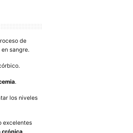
proceso de
s en sangre.
córbico.
cemia
.
tar los niveles
o excelentes
a crónica
,