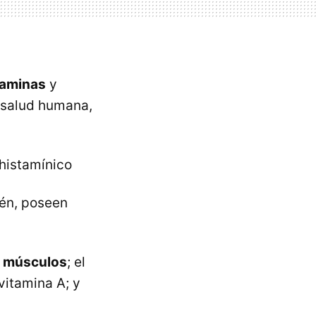
taminas
y
a salud humana,
ihistamínico
ién, poseen
s
músculos
; el
vitamina A; y