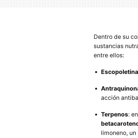
Dentro de su co
sustancias nutr
entre ellos:
Escopoletin
Antraquinon
acción antiba
Terpenos
: e
betacaroten
limoneno, un