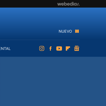
NUEVO
ENTAL
Instagram
Facebook
Youtube
Flipboard
googlenews