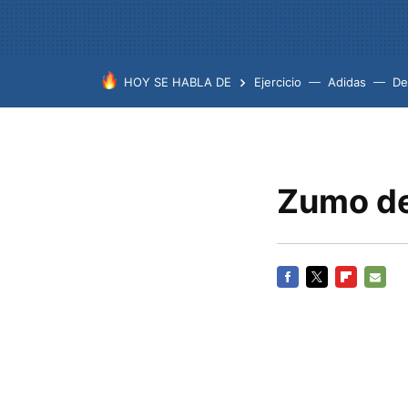
HOY SE HABLA DE
Ejercicio
Adidas
De
Zumo de 
FACEBOOK
TWITTER
FLIPBOARD
E-
MAIL