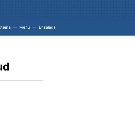
oteína
Menú
Ensalada
ud