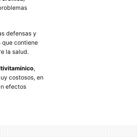
 problemas
ras defensas y
 que contiene
e la salud.
tivitamínico
,
uy costosos, en
an efectos