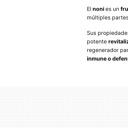
El
noni
es un
fru
múltiples parte
Sus propiedades
potente
revital
regenerador par
inmune o defen