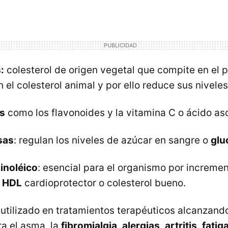
:
colesterol de origen vegetal que compite en el 
 el colesterol animal y por ello reduce sus nivele
s
como los flavonoides y la vitamina C o ácido as
sas
: regulan los niveles de azúcar en sangre o
glu
linoléico
: esencial para el organismo por incremen
l HDL
cardioprotector o colesterol bueno.
 utilizado en tratamientos terapéuticos alcanzand
ra el asma, la
fibromialgia
,
alergias
,
artritis
,
fatig