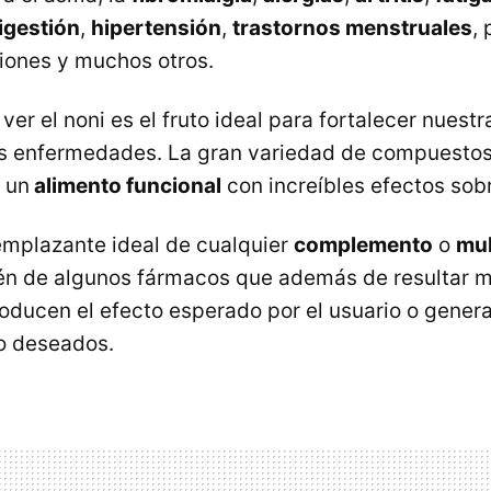
igestión
,
hipertensión
,
trastornos menstruales
,
iones y muchos otros.
r el noni es el fruto ideal para fortalecer nuest
s enfermedades. La gran variedad de compuestos
n
un
alimento funcional
con increíbles efectos sobr
eemplazante ideal de cualquier
complemento
o
mul
én de algunos fármacos que además de resultar m
oducen el efecto esperado por el usuario o gener
o deseados.