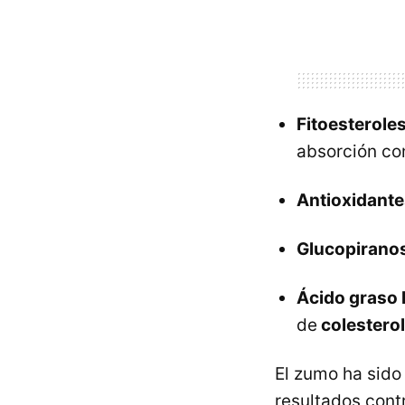
Fitoesteroles
absorción con
Antioxidante
Glucopirano
Ácido graso 
de
colestero
El zumo ha sido
resultados cont