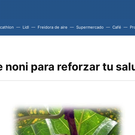
cathlon
Lidl
Freidora de aire
Supermercado
Café
Pr
noni para reforzar tu sal