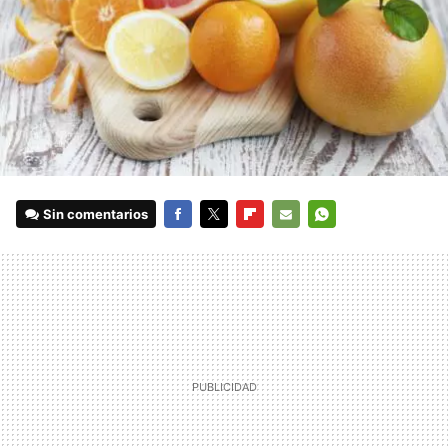
Sin comentarios
FACEBOOK
TWITTER
FLIPBOARD
E-
WHATSAPP
MAIL