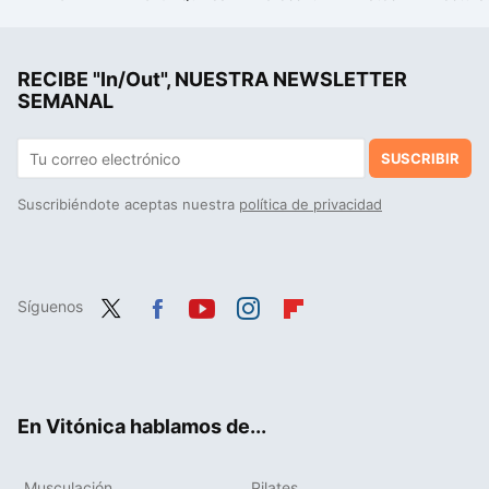
Jugosa y sabrosa: los seis trucos para hacer la carne perfecta en la air fryer
Belén Candau, nutricionista defensora de un mayor consumo de legumbres: "comer de forma equilibrada no significa sacrificar el sabor ni el disfrute"
RECIBE "In/Out", NUESTRA NEWSLETTER
El desayuno a base de avena que puedes preparar en sólo 5 minutos para llenarte de vitaminas y energía a primeras horas del día
SEMANAL
SUSCRIBIR
Suscribiéndote aceptas nuestra
política de privacidad
Síguenos
Twit
Fac
You
Inst
Flip
ter
ebo
tub
agr
boa
ok
e
am
rd
En Vitónica hablamos de...
Musculación
Pilates