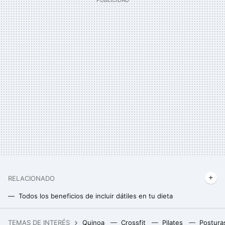
RELACIONADO
Todos los beneficios de incluir dátiles en tu dieta
Esto es lo que ocurre en tu cuerpo si consumes papaya todos los días
TEMAS DE INTERÉS
Quinoa
Crossfit
Pilates
Postura