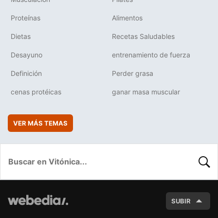
Proteínas
Alimentos
Dietas
Recetas Saludables
Desayuno
entrenamiento de fuerza
Definición
Perder grasa
cenas protéicas
ganar masa muscular
VER MÁS TEMAS
BUSC
SUBIR