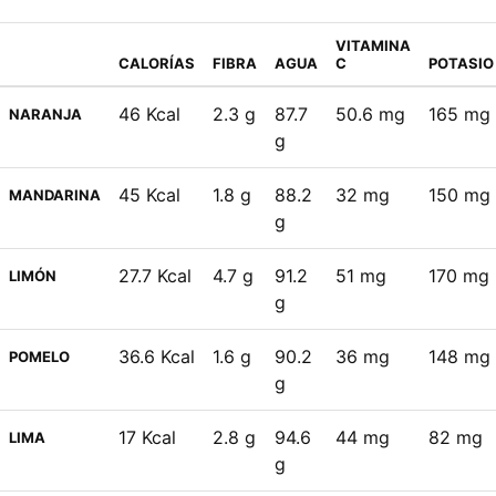
VITAMINA
CALORÍAS
FIBRA
AGUA
C
POTASIO
46 Kcal
2.3 g
87.7
50.6 mg
165 mg
NARANJA
g
45 Kcal
1.8 g
88.2
32 mg
150 mg
MANDARINA
g
27.7 Kcal
4.7 g
91.2
51 mg
170 mg
LIMÓN
g
36.6 Kcal
1.6 g
90.2
36 mg
148 mg
POMELO
g
17 Kcal
2.8 g
94.6
44 mg
82 mg
LIMA
g