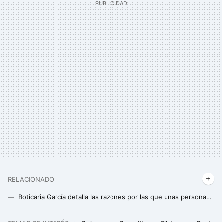
RELACIONADO
Boticaria García detalla las razones por las que unas personas son más "de dulce" y otras más "de salado"
Aceite de girasol o de oliva para freír: Boticaria García lo tiene muy claro