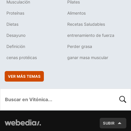
Musculación
Pilates
Proteínas
Alimentos
Dietas
Recetas Saludables
Desayuno
entrenamiento de fuerza
Definición
Perder grasa
cenas protéicas
ganar masa muscular
VER MÁS TEMAS
BUSC
SUBIR