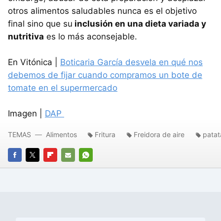
otros alimentos saludables nunca es el objetivo
final sino que su
inclusión en una dieta variada y
nutritiva
es lo más aconsejable.
En Vitónica |
Boticaria García desvela en qué nos
debemos de fijar cuando compramos un bote de
tomate en el supermercado
Imagen |
DAP
TEMAS
Alimentos
Fritura
Freidora de aire
patat
FACEBOOK
TWITTER
FLIPBOARD
E-
WHATSAPP
MAIL