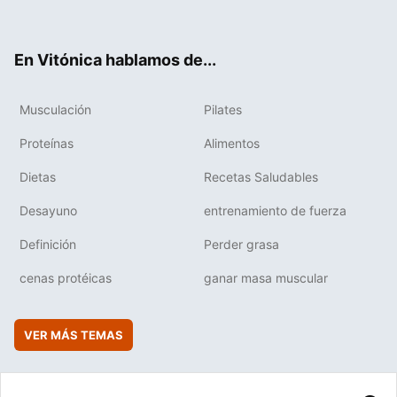
ter
ebo
tub
agr
boa
ok
e
am
rd
En Vitónica hablamos de...
Musculación
Pilates
Proteínas
Alimentos
Dietas
Recetas Saludables
Desayuno
entrenamiento de fuerza
Definición
Perder grasa
cenas protéicas
ganar masa muscular
VER MÁS TEMAS