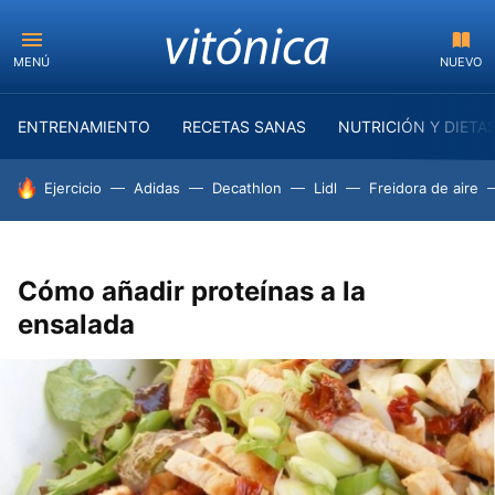
MENÚ
NUEVO
ENTRENAMIENTO
RECETAS SANAS
NUTRICIÓN Y DIETA
HOY SE HABLA DE
Ejercicio
Adidas
Decathlon
Lidl
Freidora de aire
Cómo añadir proteínas a la
ensalada