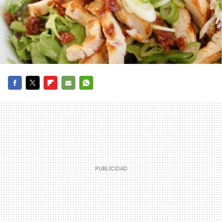
FACEBOOK
TWITTER
FLIPBOARD
E-
WHATSAPP
MAIL