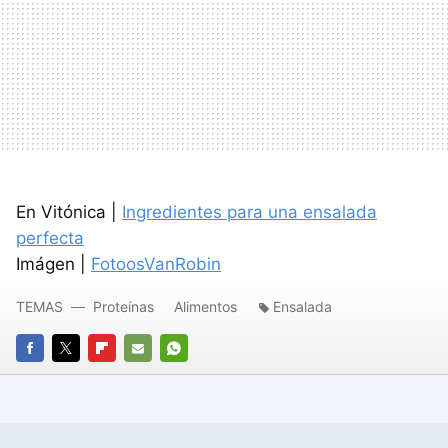
En Vitónica |
Ingredientes para una ensalada
perfecta
Imágen |
FotoosVanRobin
TEMAS
Proteínas
Alimentos
Ensalada
FACEBOOK
TWITTER
FLIPBOARD
E-
WHATSAPP
MAIL