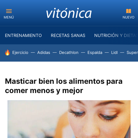
MENÚ
NUEVO
ENTRENAMIENTO
RECETAS SANAS
NUTRICIÓN Y DIETA
HOY SE HABLA DE
Ejercicio
Adidas
Decathlon
Espalda
Lidl
Supe
Masticar bien los alimentos para
comer menos y mejor