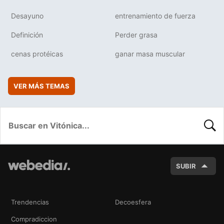
Desayuno
entrenamiento de fuerza
Definición
Perder grasa
cenas protéicas
ganar masa muscular
VER MÁS TEMAS
BUSC
SUBIR
Trendencias
Decoesfera
Compradiccion