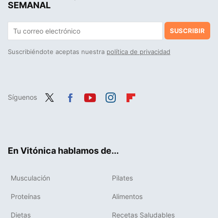
SEMANAL
SUSCRIBIR
Suscribiéndote aceptas nuestra
política de privacidad
Síguenos
Twit
Fac
You
Inst
Flip
ter
ebo
tub
agr
boa
ok
e
am
rd
En Vitónica hablamos de...
Musculación
Pilates
Proteínas
Alimentos
Dietas
Recetas Saludables