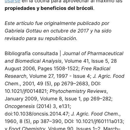
usarse
en la cocina para aprovechar al máximo las
propiedades y beneficios del brócoli
.
Este artículo fue originalmente publicado por
Gabriela Gottau en octubre de 2017 y ha sido
revisado para su republicación.
Bibliografía consultada |
Journal of Pharmaceutical
and Biomedical Analysis
, Volume 41, Issue 5, 28
August 2006, Pages 1508-1522;
Free Radical
Research
, Volume 27, 1997 - Issue 4;
J. Agric. Food
Chem
., 2001, 49 (5), pp 2679–2683, DOI:
10.1021/jf0014821;
Phytochemistry Reviews
,
January 2009, Volume 8, Issue 1, pp 269–282;
Oncogenesis
(2014) 3, e131;
doi:10.1038/oncsis.2014.47;
J. Agric. Food Chem
.,
1960, 8 (5), pp 387–390, DOI: 10.1021/jf60111a013;
y
Food Chemistry
, Volume 90, Issues 1–2, March–