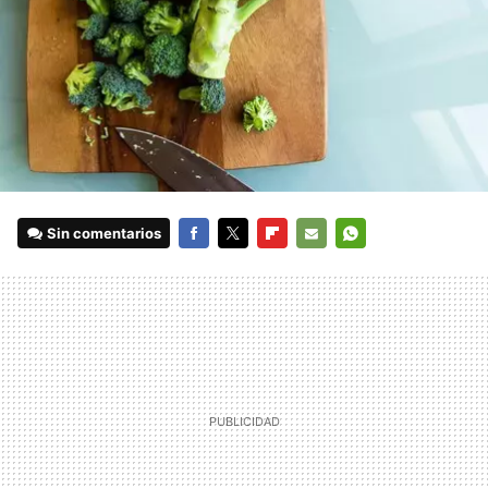
Sin comentarios
FACEBOOK
TWITTER
FLIPBOARD
E-
WHATSAPP
MAIL