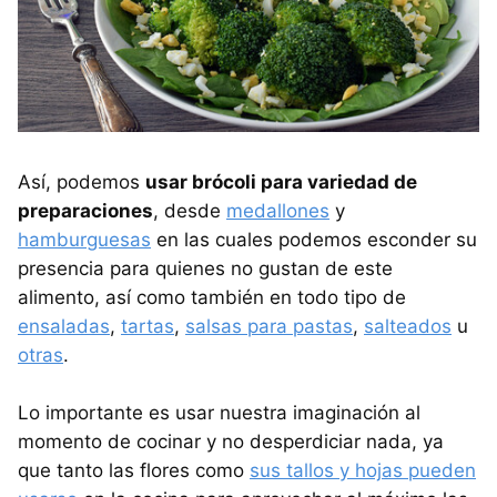
Así, podemos
usar brócoli para variedad de
preparaciones
, desde
medallones
y
hamburguesas
en las cuales podemos esconder su
presencia para quienes no gustan de este
alimento, así como también en todo tipo de
ensaladas
,
tartas
,
salsas para pastas
,
salteados
u
otras
.
Lo importante es usar nuestra imaginación al
momento de cocinar y no desperdiciar nada, ya
que tanto las flores como
sus tallos y hojas pueden