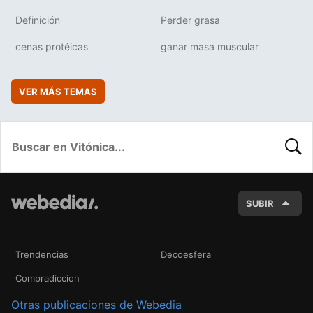
Definición
Perder grasa
cenas protéicas
ganar masa muscular
VER MÁS TEMAS
BUSC
SUBIR
Trendencias
Decoesfera
Compradiccion
Otras publicaciones de Webedia