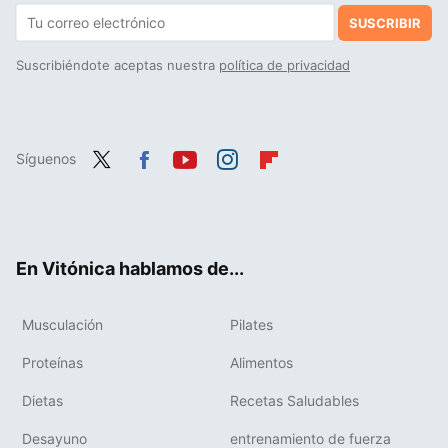
SUSCRIBIR
Suscribiéndote aceptas nuestra
política de privacidad
Síguenos
Twit
Fac
You
Inst
Flip
ter
ebo
tub
agr
boa
ok
e
am
rd
En Vitónica hablamos de...
Musculación
Pilates
Proteínas
Alimentos
Dietas
Recetas Saludables
Desayuno
entrenamiento de fuerza