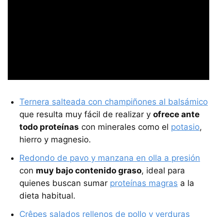
Ternera salteada con champiñones al balsámico
que resulta muy fácil de realizar y
ofrece ante
todo proteínas
con minerales como el
potasio
,
hierro y magnesio.
Redondo de pavo y manzana en olla a presión
con
muy bajo contenido graso
, ideal para
quienes buscan sumar
proteínas magras
a la
dieta habitual.
Crêpes salados rellenos de pollo y verduras