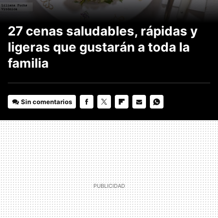
27 cenas saludables, rápidas y
ligeras que gustarán a toda la
familia
Sin comentarios
FACEBOOK
TWITTER
FLIPBOARD
E-
WHATSAPP
MAIL