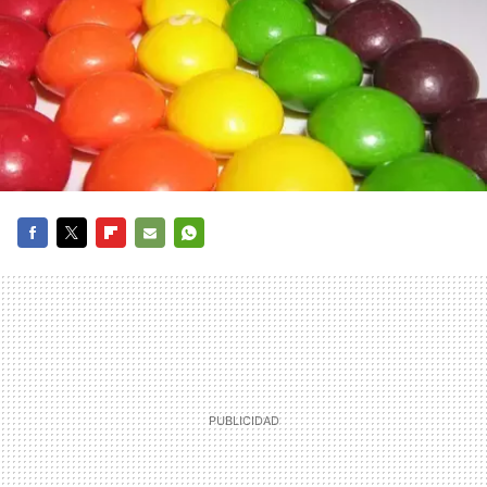
FACEBOOK
TWITTER
FLIPBOARD
E-
WHATSAPP
MAIL