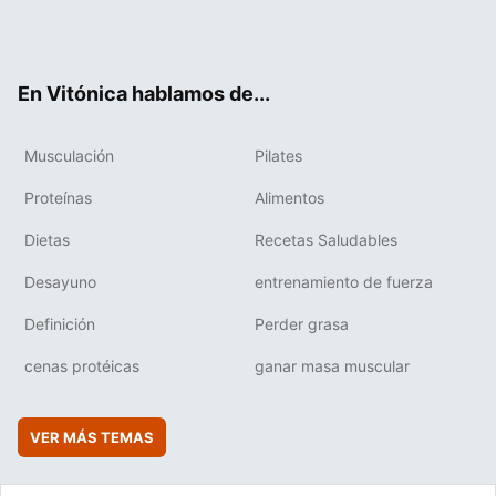
Twit
Fac
You
Inst
Flip
ter
ebo
tub
agr
boa
ok
e
am
rd
En Vitónica hablamos de...
Musculación
Pilates
Proteínas
Alimentos
Dietas
Recetas Saludables
Desayuno
entrenamiento de fuerza
Definición
Perder grasa
cenas protéicas
ganar masa muscular
VER MÁS TEMAS