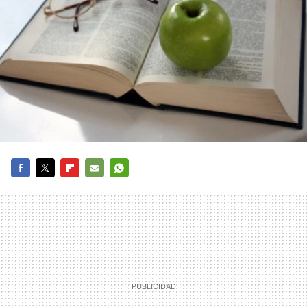
FACEBOOK
TWITTER
FLIPBOARD
E-
WHATSAPP
MAIL