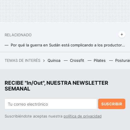
RELACIONADO
Por qué la guerra en Sudán está complicando a los productores de vino y a Coca-Cola: qué pasa con la goma arábiga
TEMAS DE INTERÉS
Quinoa
Crossfit
Pilates
Postura
RECIBE "In/Out", NUESTRA NEWSLETTER
SEMANAL
SUSCRIBIR
Suscribiéndote aceptas nuestra
política de privacidad