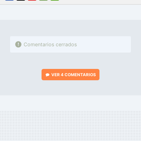
FACEBOOK
TWITTER
FLIPBOARD
E-
WHATSAPP
MAIL
Comentarios cerrados
VER
4 COMENTARIOS