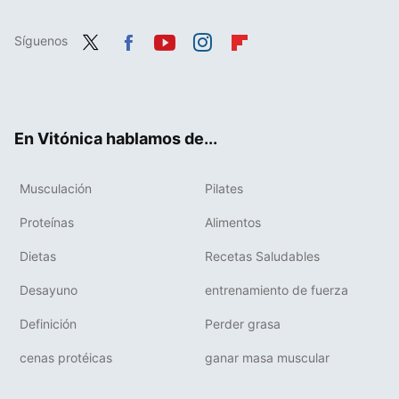
Síguenos
Twit
Fac
You
Inst
Flip
ter
ebo
tub
agr
boa
ok
e
am
rd
En Vitónica hablamos de...
Musculación
Pilates
Proteínas
Alimentos
Dietas
Recetas Saludables
Desayuno
entrenamiento de fuerza
Definición
Perder grasa
cenas protéicas
ganar masa muscular