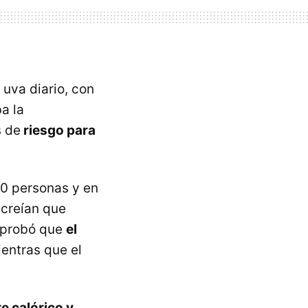
 uva diario, con
a la
s de
riesgo para
00 personas y en
 creían que
omprobó que
el
entras que el
e calórico y