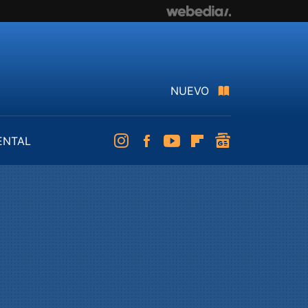
NUEVO
ENTAL
Instagram
Facebook
Youtube
Flipboard
googlenews