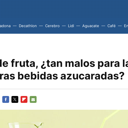
adona
Decathlon
Cerebro
Lidl
Aguacate
Café
En
 fruta, ¿tan malos para l
ras bebidas azucaradas?
FACEBOOK
TWITTER
FLIPBOARD
E-
MAIL