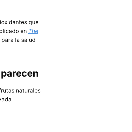
tioxidantes que
ublicado en
The
 para la salud
 parecen
frutas naturales
evada