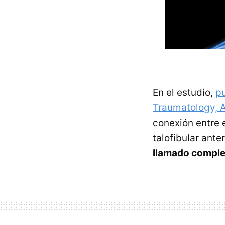
En el estudio,
pu
Traumatology, 
conexión entre e
talofibular anter
llamado complej