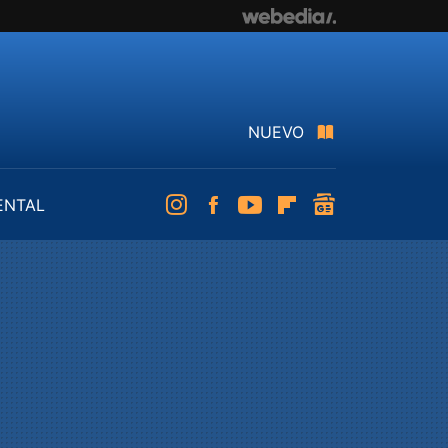
NUEVO
ENTAL
Instagram
Facebook
Youtube
Flipboard
googlenews