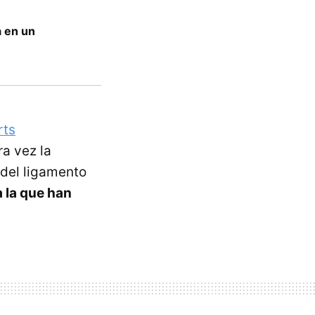
a en un
rts
ra vez la
 del ligamento
 la que han