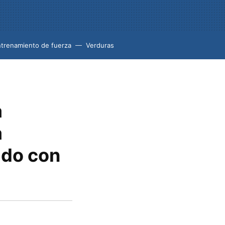
trenamiento de fuerza
Verduras
a
a
ado con