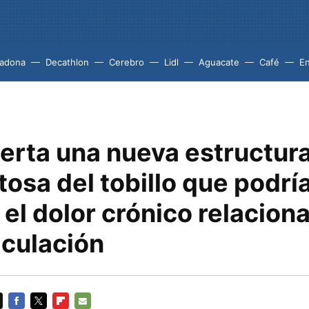
adona
Decathlon
Cerebro
Lidl
Aguacate
Café
En
erta una nueva estructur
osa del tobillo que podrí
 el dolor crónico relacion
iculación