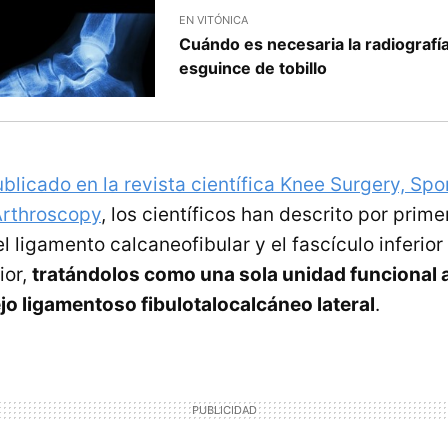
EN VITÓNICA
Cuándo es necesaria la radiografí
esguince de tobillo
blicado en la revista científica Knee Surgery, Spo
Arthroscopy
, los científicos han descrito por prime
l ligamento calcaneofibular y el fascículo inferior
ior,
tratándolos como una sola unidad funcional a
o ligamentoso fibulotalocalcáneo lateral
.