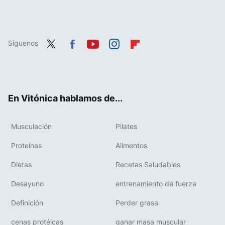
Síguenos
Twit
Fac
You
Inst
Flip
ter
ebo
tub
agr
boa
ok
e
am
rd
En Vitónica hablamos de...
Musculación
Pilates
Proteínas
Alimentos
Dietas
Recetas Saludables
Desayuno
entrenamiento de fuerza
Definición
Perder grasa
cenas protéicas
ganar masa muscular