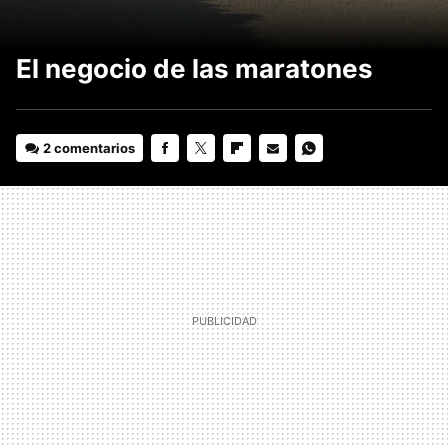
El negocio de las maratones
2 comentarios
FACEBOOK
TWITTER
FLIPBOARD
E-
WHATSAPP
MAIL