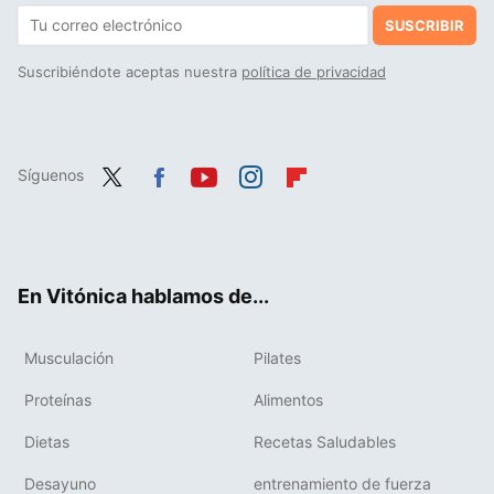
SUSCRIBIR
Suscribiéndote aceptas nuestra
política de privacidad
Síguenos
Twit
Fac
You
Inst
Flip
ter
ebo
tub
agr
boa
ok
e
am
rd
En Vitónica hablamos de...
Musculación
Pilates
Proteínas
Alimentos
Dietas
Recetas Saludables
Desayuno
entrenamiento de fuerza