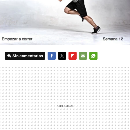
Sin comentarios
FACEBOOK
TWITTER
FLIPBOARD
E-
WHATSAPP
MAIL