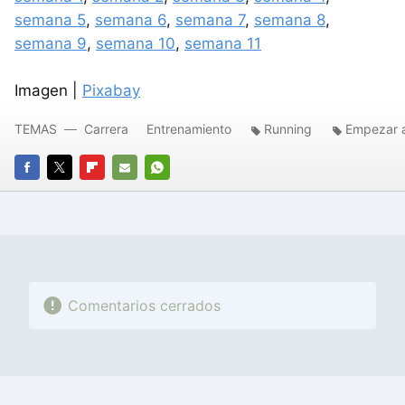
semana 5
,
semana 6
,
semana 7
,
semana 8
,
semana 9
,
semana 10
,
semana 11
Imagen |
Pixabay
TEMAS
Carrera
Entrenamiento
Running
Empezar a
FACEBOOK
TWITTER
FLIPBOARD
E-
WHATSAPP
MAIL
Comentarios cerrados