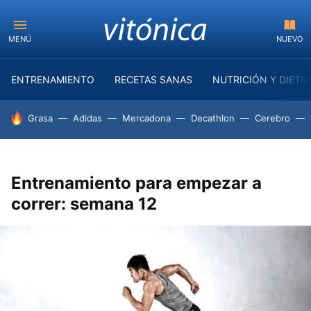
MENÚ
NUEVO
ENTRENAMIENTO
RECETAS SANAS
NUTRICIÓN Y DIETA
HOY SE HABLA DE
Grasa
Adidas
Mercadona
Decathlon
Cerebro
Entrenamiento para empezar a
correr: semana 12