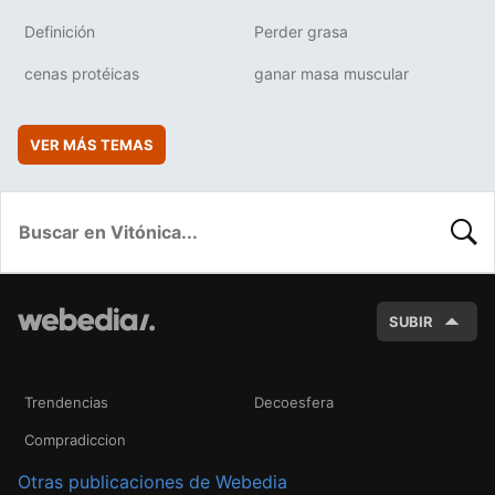
Definición
Perder grasa
cenas protéicas
ganar masa muscular
VER MÁS TEMAS
BUSC
SUBIR
Trendencias
Decoesfera
Compradiccion
Otras publicaciones de Webedia