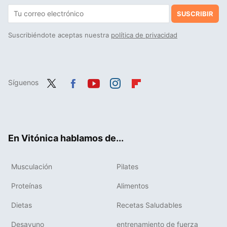
SUSCRIBIR
Suscribiéndote aceptas nuestra
política de privacidad
Síguenos
Twit
Fac
You
Inst
Flip
ter
ebo
tub
agr
boa
ok
e
am
rd
En Vitónica hablamos de...
Musculación
Pilates
Proteínas
Alimentos
Dietas
Recetas Saludables
Desayuno
entrenamiento de fuerza