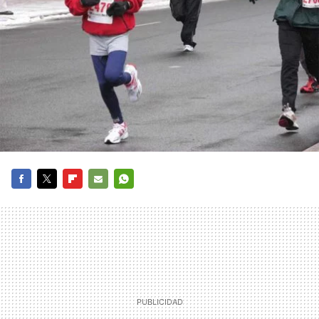
FACEBOOK
TWITTER
FLIPBOARD
E-
WHATSAPP
MAIL