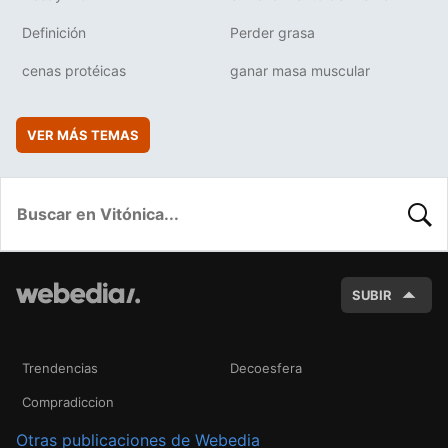
Definición
Perder grasa
cenas protéicas
ganar masa muscular
VER MÁS TEMAS
BUSC
SUBIR
Trendencias
Decoesfera
Compradiccion
Otras publicaciones de Webedia