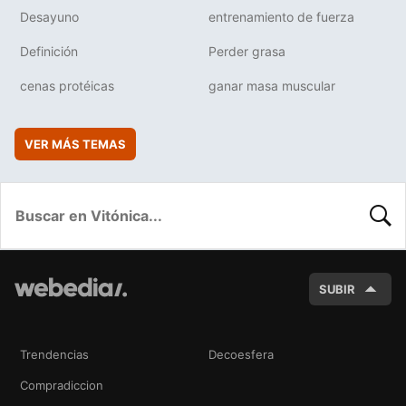
Desayuno
entrenamiento de fuerza
Definición
Perder grasa
cenas protéicas
ganar masa muscular
VER MÁS TEMAS
BUSC
SUBIR
Trendencias
Decoesfera
Compradiccion