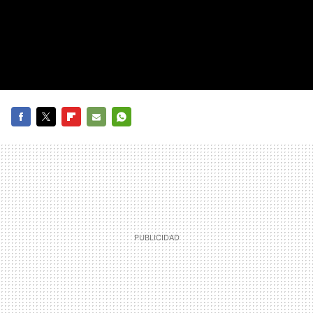
FACEBOOK
TWITTER
FLIPBOARD
E-
WHATSAPP
MAIL