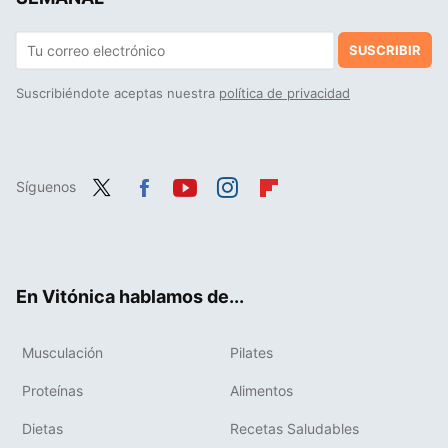
SUSCRIBIR
Suscribiéndote aceptas nuestra
política de privacidad
Síguenos
Twit
Fac
You
Inst
Flip
ter
ebo
tub
agr
boa
ok
e
am
rd
En Vitónica hablamos de...
Musculación
Pilates
Proteínas
Alimentos
Dietas
Recetas Saludables