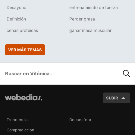
Desayuno
entrenamiento de fuerza
Definición
Perder grasa
cenas protéicas
ganar masa muscular
VER MÁS TEMAS
BUSC
SUBIR
Trendencias
Decoesfera
Compradiccion