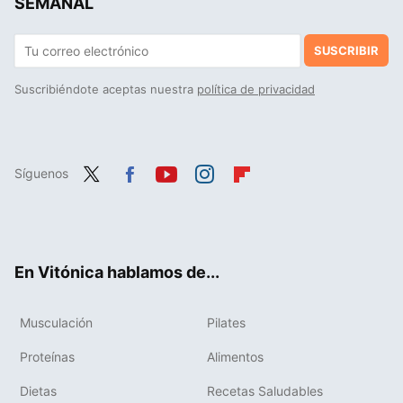
SEMANAL
SUSCRIBIR
Suscribiéndote aceptas nuestra
política de privacidad
Síguenos
Twit
Fac
You
Inst
Flip
ter
ebo
tub
agr
boa
ok
e
am
rd
En Vitónica hablamos de...
Musculación
Pilates
Proteínas
Alimentos
Dietas
Recetas Saludables