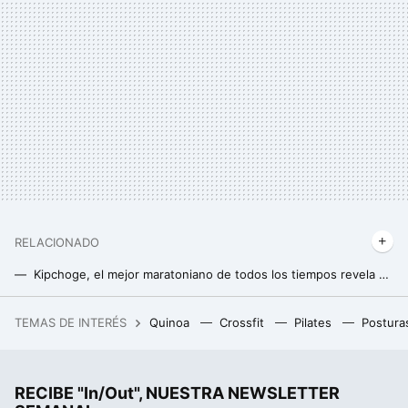
RELACIONADO
Kipchoge, el mejor maratoniano de todos los tiempos revela cómo entrena, qué come y su filosofía de vida actual y futura
Iditarod, la proteína que revela por qué no toleras bien salir a correr con frío
TEMAS DE INTERÉS
Quinoa
Crossfit
Pilates
Postura
Un joven de 19 años hackeó el iPhone, fue contratado por Apple y terminó despedido por no contestar a un correo
RECIBE "In/Out", NUESTRA NEWSLETTER