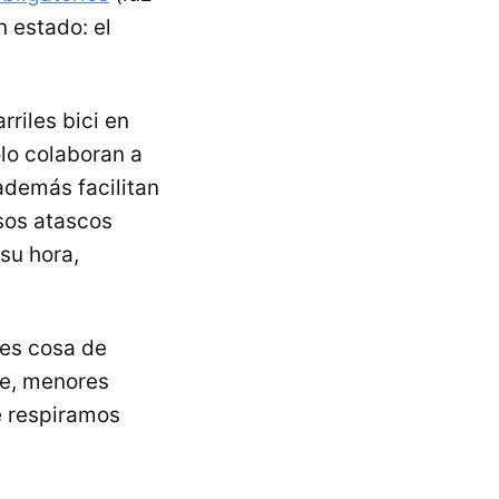
n estado: el
riles bici en
olo colaboran a
además facilitan
esos atascos
su hora,
es cosa de
he, menores
e respiramos