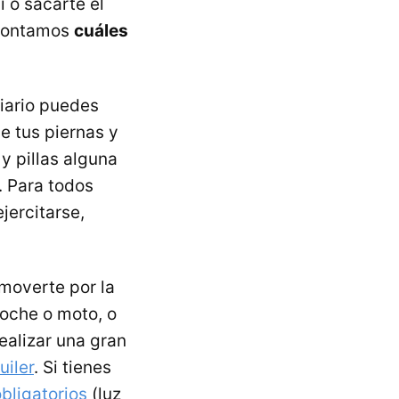
i o sacarte el
 contamos
cuáles
iario puedes
 tus piernas y
y pillas alguna
. Para todos
jercitarse,
moverte por la
coche o moto, o
ealizar una gran
uiler
. Si tienes
obligatorios
(luz