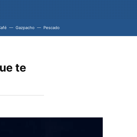
Café
Gazpacho
Pescado
que te