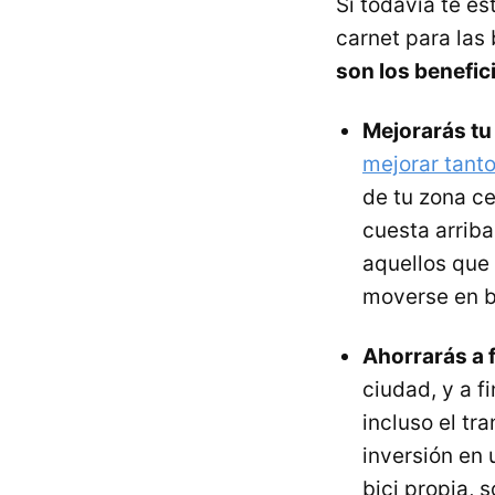
Si todavía te es
carnet para las
son los benefic
Mejorarás tu
mejorar tanto
de tu zona ce
cuesta arriba
aquellos que 
moverse en b
Ahorrarás a f
ciudad, y a f
incluso el tr
inversión en
bici propia, 