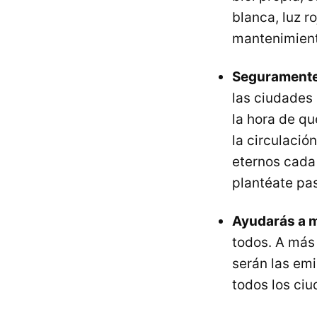
blanca, luz r
mantenimient
Seguramente
las ciudades 
la hora de q
la circulació
eternos cada
plantéate pas
Ayudarás a m
todos. A más
serán las emi
todos los ci