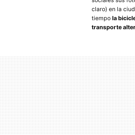
sociales sus fo
claro) en la ci
tiempo
la bicic
transporte alte