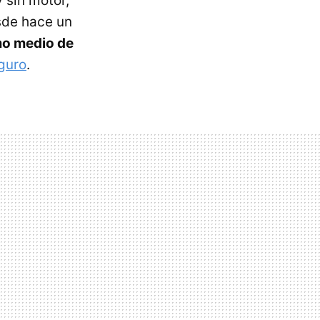
 sin motor,
sde hace un
omo medio de
guro
.