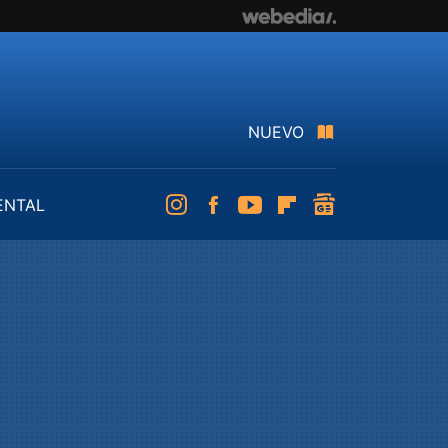
NUEVO
ENTAL
Instagram
Facebook
Youtube
Flipboard
googlenews