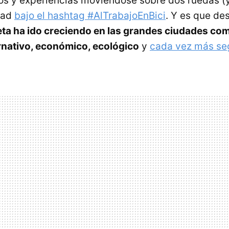
tos y experiencias moviéndose sobre dos ruedas (y
udad
bajo el hashtag #AlTrabajoEnBici
. Y es que de
leta ha ido creciendo en las grandes ciudades c
rnativo, económico, ecológico
y
cada vez más se