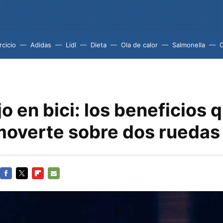
rcicio
Adidas
Lidl
Dieta
Ola de calor
Salmonella
jo en bici: los beneficios 
moverte sobre dos ruedas
FACEBOOK
TWITTER
FLIPBOARD
E-
MAIL