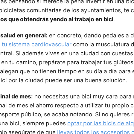
tás pensando si merece la pena invertir en una bic
 bicicletas comunitarias de los ayuntamientos, te
ios que obtendrás yendo al trabajo en bici
.
 salud en general:
en concreto, dando pedales a d
 tu sistema cardiovascular
como la musculatura de
ntral. Si además vives en una ciudad con cuestas 
 en tu camino, prepárate para trabajar tus glúteos
alegan que no tienen tiempo en su día a día para e
ici por la ciudad puede ser una buena solución.
inal de mes:
no necesitas una bici muy cara para 
inal de mes el ahorro respecto a utilizar tu propio 
ansporte público, se acaba notando. Si no quieres r
 una bici, siempre puedes
optar por las bicis de alq
solo asegúrate de que
llevas todos los accesorios 