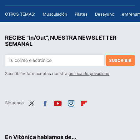
OTROS TEMAS:
Musculación
Pilates
Desayuno
entrenam
RECIBE "In/Out", NUESTRA NEWSLETTER
SEMANAL
SUSCRIBIR
Suscribiéndote aceptas nuestra
política de privacidad
Síguenos
Twit
Fac
You
Inst
Flip
ter
ebo
tub
agr
boa
ok
e
am
rd
En Vitónica hablamos de...