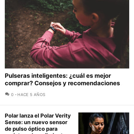
Pulseras inteligentes: ¿cuál es mejor
comprar? Consejos y recomendaciones
COMENTARIOS
0
HACE 5 AÑOS
Polar lanza el Polar Verity
Sense: un nuevo sensor
de pulso óptico para