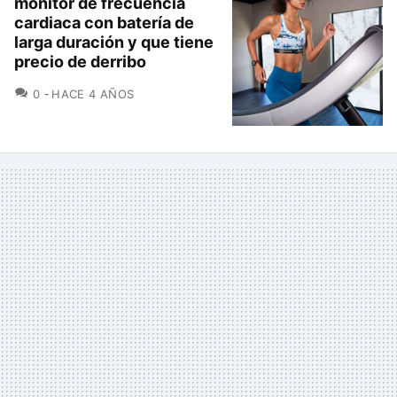
monitor de frecuencia
cardiaca con batería de
larga duración y que tiene
precio de derribo
COMENTARIOS
0
HACE 4 AÑOS