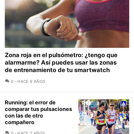
Zona roja en el pulsómetro: ¿tengo que
alarmarme? Así puedes usar las zonas
de entrenamiento de tu smartwatch
COMENTARIOS
0
HACE 6 AÑOS
Running: el error de
comparar tus pulsaciones
con las de otro
compañero
COMENTARIOS
0
HACE 7 AÑOS