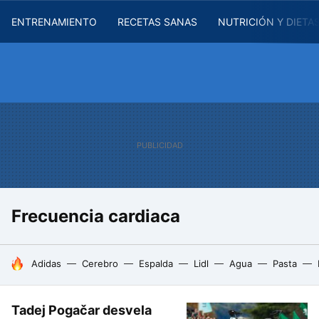
ENTRENAMIENTO
RECETAS SANAS
NUTRICIÓN Y DIETA
Frecuencia cardiaca
HOY SE HABLA DE
Adidas
Cerebro
Espalda
Lidl
Agua
Pasta
Tadej Pogačar desvela