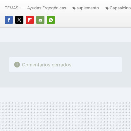
TEMAS
Ayudas Ergogénicas
suplemento
Capsaicino
FACEBOOK
TWITTER
FLIPBOARD
E-
WHATSAPP
MAIL
Comentarios cerrados