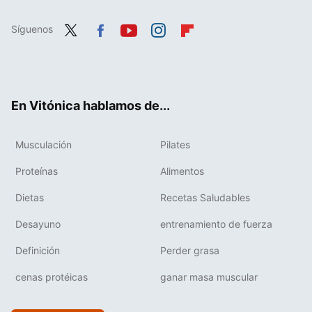
Síguenos
Twit
Fac
You
Inst
Flip
ter
ebo
tub
agr
boa
ok
e
am
rd
En Vitónica hablamos de...
Musculación
Pilates
Proteínas
Alimentos
Dietas
Recetas Saludables
Desayuno
entrenamiento de fuerza
Definición
Perder grasa
cenas protéicas
ganar masa muscular