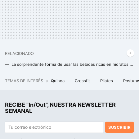
RELACIONADO
La sorprendente forma de usar las bebidas ricas en hidratos de carbono para mejorar nuestro rendimiento atlético, y no es bebérsela
Esto es lo que debes tener en cuenta a la hora de comprar una buena creatina
TEMAS DE INTERÉS
Quinoa
Crossfit
Pilates
Postura
Qué fue de los palos selfie: auge, caída y resurrección de un cacharro amado y odiado a partes iguales
RECIBE "In/Out", NUESTRA NEWSLETTER
SEMANAL
SUSCRIBIR