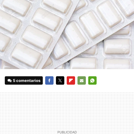
5 comentarios
FACEBOOK
TWITTER
FLIPBOARD
E-
WHATSAPP
MAIL