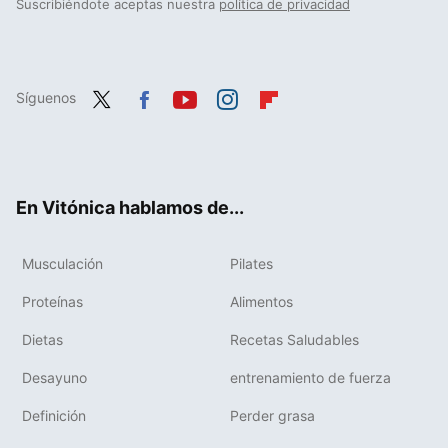
Suscribiéndote aceptas nuestra
política de privacidad
Síguenos
Twit
Fac
You
Inst
Flip
ter
ebo
tub
agr
boa
ok
e
am
rd
En Vitónica hablamos de...
Musculación
Pilates
Proteínas
Alimentos
Dietas
Recetas Saludables
Desayuno
entrenamiento de fuerza
Definición
Perder grasa