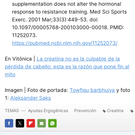
supplementation does not alter the hormonal
response to resistance training. Med Sci Sports
Exerc. 2001 Mar;33(3):449-53. doi:
10.1097/00005768-200103000-00018. PMID:
11252073.
https://pubmed.ncbi.nlm.nih.gov/11252073/
En Vitónica |
La creatina no es la culpable de la
pérdida de cabello: esta es la razón que pone fin al
mito
Imagen | Foto de portada:
Towfiqu barbhuiya
y foto
1:
Aleksander Saks
TEMAS
Ayudas Ergogénicas
Prevención
Creatina
FACEBOOK
TWITTER
FLIPBOARD
E-
WHATSAPP