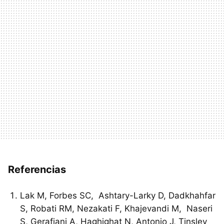
Referencias
Lak M, Forbes SC, Ashtary-Larky D, Dadkhahfar
S, Robati RM, Nezakati F, Khajevandi M, Naseri
S, Gerafiani A, Haghighat N, Antonio J, Tinsley