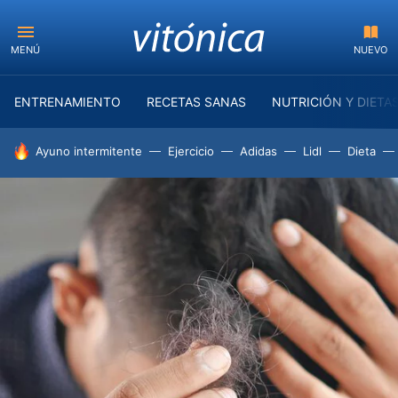
MENÚ
NUEVO
ENTRENAMIENTO
RECETAS SANAS
NUTRICIÓN Y DIETA
HOY SE HABLA DE
Ayuno intermitente
Ejercicio
Adidas
Lidl
Dieta