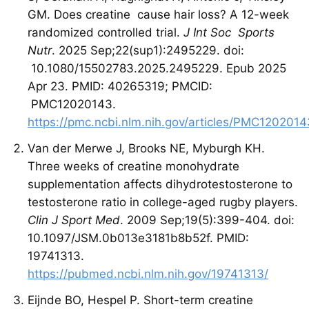
GM. Does creatine cause hair loss? A 12-week
randomized controlled trial.
J Int Soc Sports
Nutr
. 2025 Sep;22(sup1):2495229. doi:
10.1080/15502783.2025.2495229. Epub 2025
Apr 23. PMID: 40265319; PMCID:
PMC12020143.
https://pmc.ncbi.nlm.nih.gov/articles/PMC1202014
Van der Merwe J, Brooks NE, Myburgh KH.
Three weeks of creatine monohydrate
supplementation affects dihydrotestosterone to
testosterone ratio in college-aged rugby players.
Clin J Sport Med
. 2009 Sep;19(5):399-404. doi:
10.1097/JSM.0b013e3181b8b52f. PMID:
19741313.
https://pubmed.ncbi.nlm.nih.gov/19741313/
Eijnde BO, Hespel P. Short-term creatine