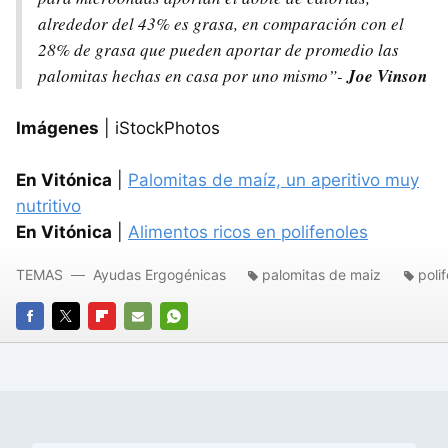
alrededor del 43% es grasa, en comparación con el
28% de grasa que pueden aportar de promedio las
palomitas hechas en casa por uno mismo”-
Joe Vinson
Imágenes
| iStockPhotos
En Vitónica
|
Palomitas de maíz, un aperitivo muy
nutritivo
En Vitónica
|
Alimentos ricos en polifenoles
TEMAS
Ayudas Ergogénicas
palomitas de maiz
poli
FACEBOOK
TWITTER
FLIPBOARD
E-
WHATSAPP
MAIL