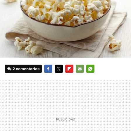
2 comentarios
FACEBOOK
TWITTER
FLIPBOARD
E-
WHATSAPP
MAIL