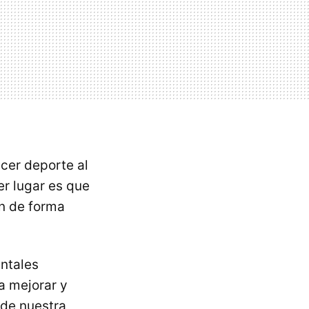
cer deporte al
er lugar es que
en de forma
ntales
a mejorar y
e de nuestra