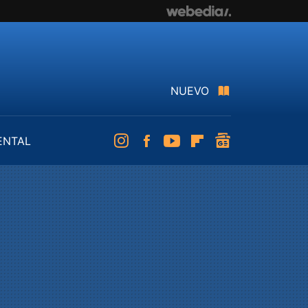
NUEVO
ENTAL
Instagram
Facebook
Youtube
Flipboard
googlenews