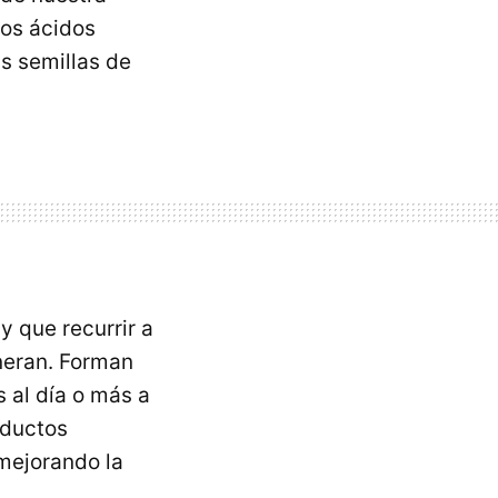
los ácidos
s semillas de
ay que recurrir a
eneran. Forman
 al día o más a
oductos
mejorando la