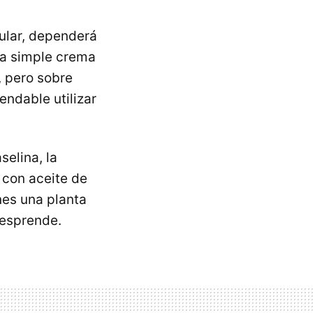
lular, dependerá
na simple crema
, pero sobre
ndable utilizar
selina, la
con aceite de
enes una planta
desprende.