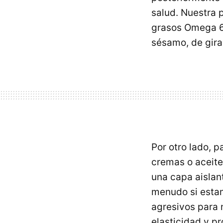
salud. Nuestra p
grasos Omega 6)
sésamo, de giras
Por otro lado, p
cremas o aceite
una capa aislan
menudo si estam
agresivos para 
elasticidad y p