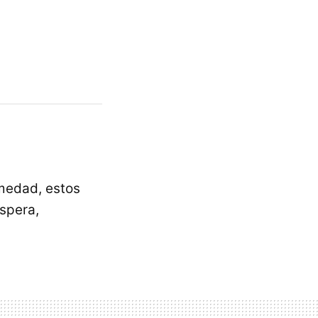
umedad, estos
áspera,