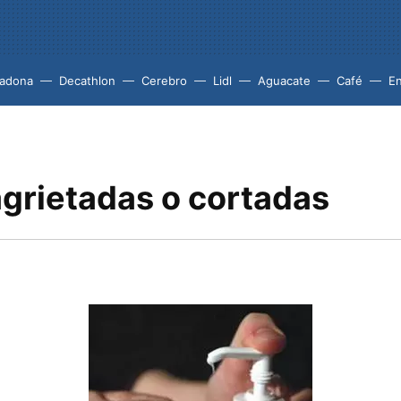
adona
Decathlon
Cerebro
Lidl
Aguacate
Café
En
grietadas o cortadas