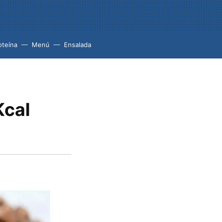
oteína
Menú
Ensalada
Kcal