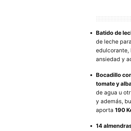
Batido de le
de leche para
edulcorante,
ansiedad y a
Bocadillo con
tomate y alb
de agua u otr
y además, bue
aporta
190 K
14 almendras