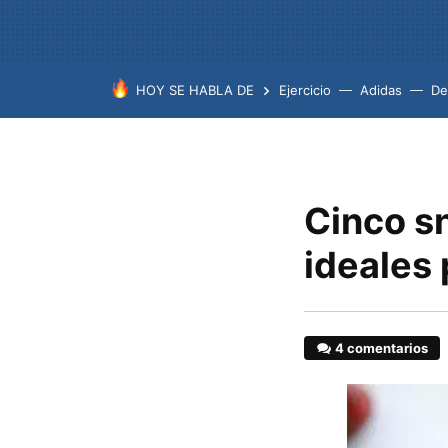
HOY SE HABLA DE
Ejercicio
Adidas
De
Cinco s
ideales
4 comentarios