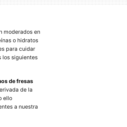
an moderados en
eínas o hidratos
es para cuidar
 los siguientes
os de fresas
erivada de la
 ello
entes a nuestra