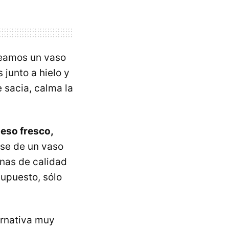
leamos un vaso
 junto a hielo y
 sacia, calma la
ueso fresco,
rse de un vaso
ínas de calidad
supuesto, sólo
ernativa muy