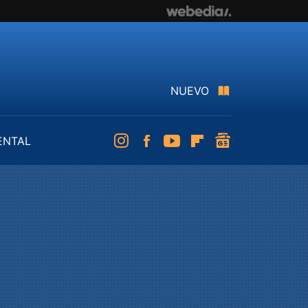
NUEVO
ENTAL
Instagram
Facebook
Youtube
Flipboard
googlenews