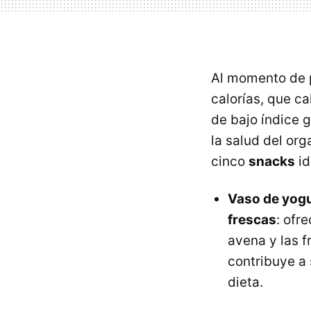
Al momento de 
calorías, que ca
de bajo índice 
la salud del or
cinco
snacks
id
Vaso de yogu
frescas
: ofr
avena y las f
contribuye a
dieta.