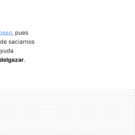
peso
, pues
 de saciarnos
 ayuda
adelgazar
.