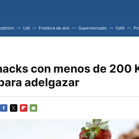
cathlon
Lidl
Freidora de aire
Supermercado
Café
Pr
nacks con menos de 200 
 para adelgazar
FACEBOOK
TWITTER
FLIPBOARD
E-
MAIL