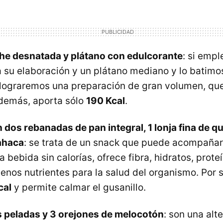
che desnatada y plátano con edulcorante
: si emp
 su elaboración y un plátano mediano y lo batimos
 lograremos una preparación de gran volumen, que
demás, aporta sólo
190 Kcal
.
 dos rebanadas de pan integral, 1 lonja fina de q
ahaca
: se trata de un snack que puede acompaña
a bebida sin calorías, ofrece fibra, hidratos, prote
nos nutrientes para la salud del organismo. Por 
cal
y permite calmar el gusanillo.
 peladas y 3 orejones de melocotón
: son una alt