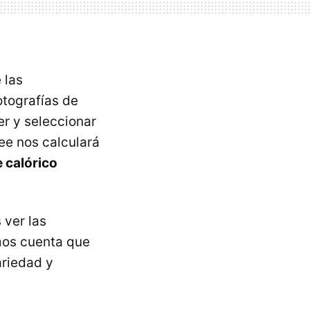
 las
otografías de
r y seleccionar
e nos calculará
 calórico
 ver las
emos cuenta que
ariedad y