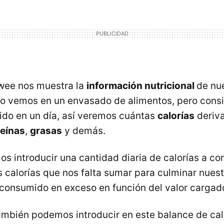
gwee nos muestra la
información nutricional
de nu
 lo vemos en un envasado de alimentos, pero cons
do en un día, así veremos cuántas
calorías
deriv
teínas
,
grasas
y demás.
 introducir una cantidad diaria de calorías a co
s calorías que nos falta sumar para culminar nuest
onsumido en exceso en función del valor cargado
ambién podemos introducir en este balance de calo