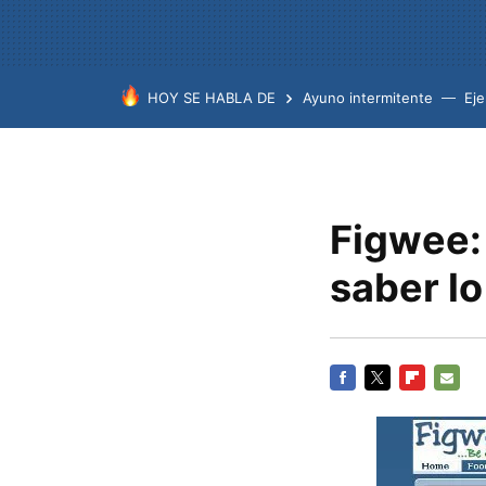
HOY SE HABLA DE
Ayuno intermitente
Eje
Figwee:
saber l
FACEBOOK
TWITTER
FLIPBOARD
E-
MAIL