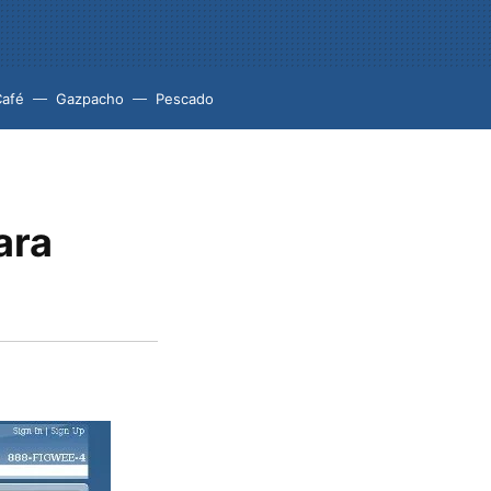
Café
Gazpacho
Pescado
ara