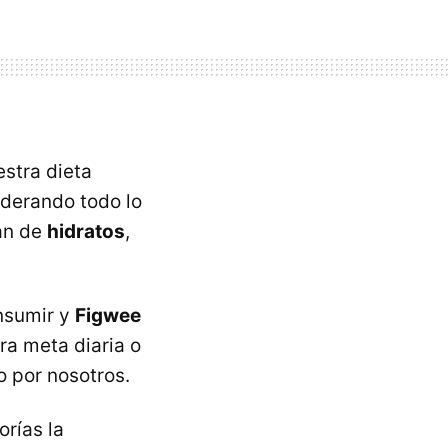
estra dieta
iderando todo lo
an de
hidratos
,
nsumir y
Figwee
ra meta diaria o
 por nosotros.
rías la