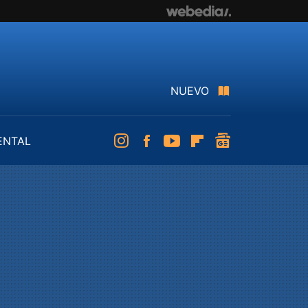
NUEVO
ENTAL
Instagram
Facebook
Youtube
Flipboard
googlenews