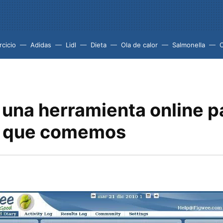
rcicio
Adidas
Lidl
Dieta
Ola de calor
Salmonella
 una herramienta online p
o que comemos