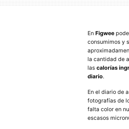
En
Figwee
podem
consumimos y se
aproximadament
la cantidad de
las
calorías in
diario
.
En el diario de
fotografías de 
falta color en n
escasos micronu