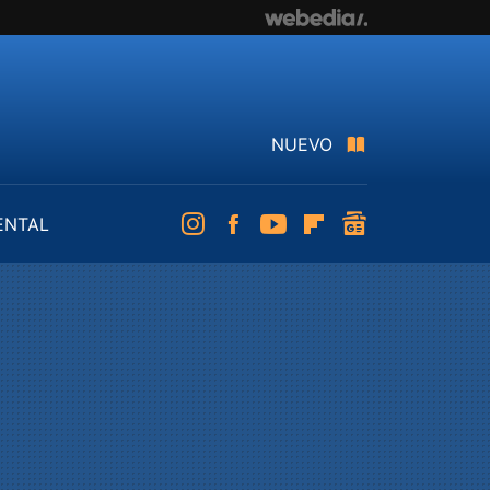
NUEVO
ENTAL
Instagram
Facebook
Youtube
Flipboard
googlenews