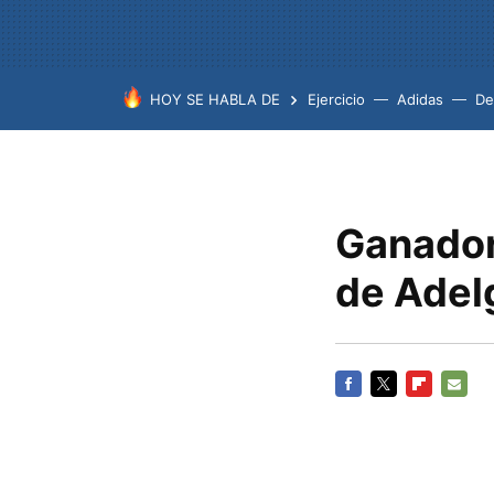
HOY SE HABLA DE
Ejercicio
Adidas
De
Ganador
de Adel
FACEBOOK
TWITTER
FLIPBOARD
E-
MAIL