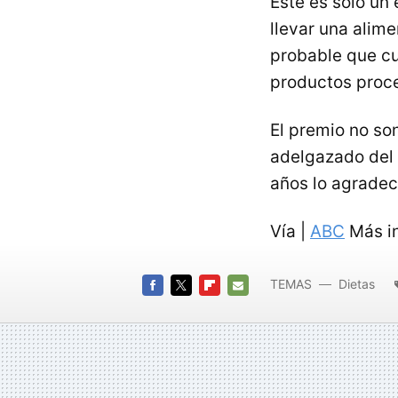
Este es sólo un
llevar una alim
probable que cu
productos proce
El premio no so
adelgazado del 
años lo agradec
Vía |
ABC
Más i
TEMAS
Dietas
FACEBOOK
TWITTER
FLIPBOARD
E-
MAIL