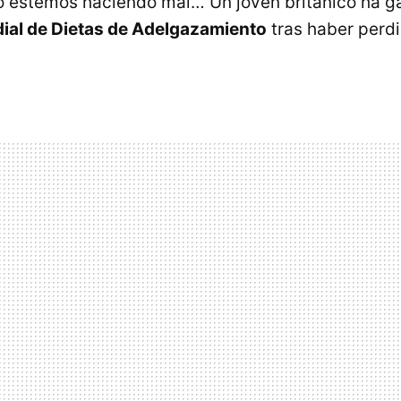
o estemos haciendo mal… Un joven británico ha g
al de Dietas de Adelgazamiento
tras haber perd