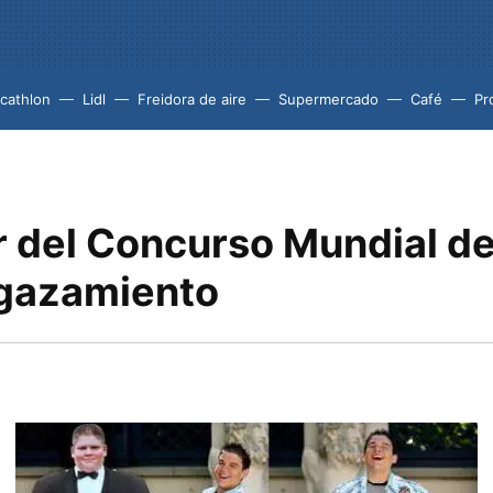
cathlon
Lidl
Freidora de aire
Supermercado
Café
Pr
 del Concurso Mundial de
gazamiento