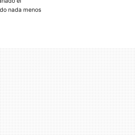
anado el
ido nada menos