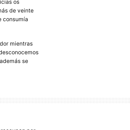
icias os
más de veinte
que consumía
ador mientras
o (desconocemos
y además se