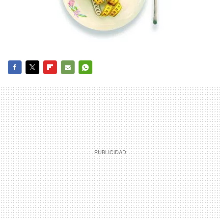
FACEBOOK
TWITTER
FLIPBOARD
E-
WHATSAPP
MAIL