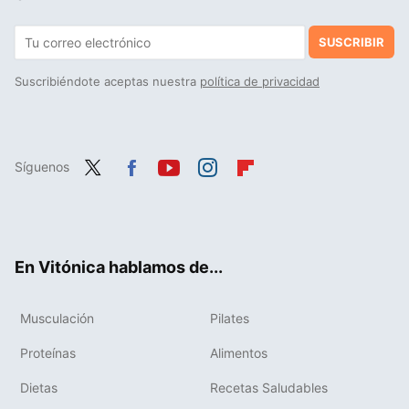
SUSCRIBIR
Suscribiéndote aceptas nuestra
política de privacidad
Síguenos
Twit
Fac
You
Inst
Flip
ter
ebo
tub
agr
boa
ok
e
am
rd
En Vitónica hablamos de...
Musculación
Pilates
Proteínas
Alimentos
Dietas
Recetas Saludables