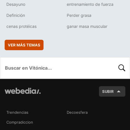
Desayuno
entrenamiento de fuerza
Definición
Perder grasa
cenas protéicas
ganar masa muscular
VER MÁS TEMAS
BUSC
SUBIR
Trendencias
Decoesfera
Compradiccion