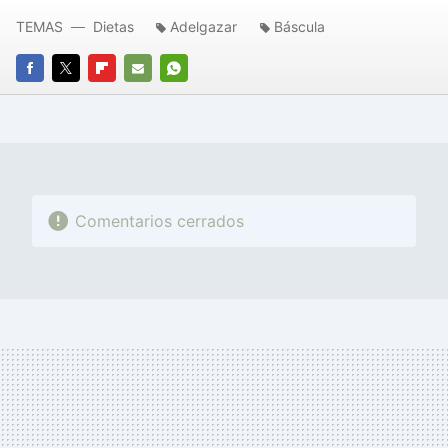
TEMAS
Dietas
Adelgazar
Báscula
FACEBOOK
TWITTER
FLIPBOARD
E-
WHATSAPP
MAIL
Comentarios cerrados