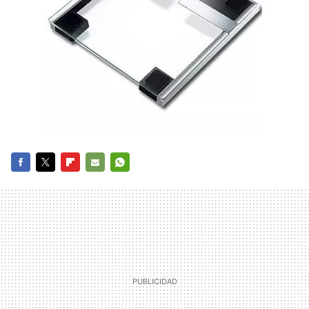
FACEBOOK
TWITTER
FLIPBOARD
E-
WHATSAPP
MAIL