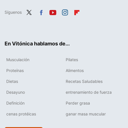
Síguenos
Twit
Fac
You
Inst
Flip
ter
ebo
tub
agr
boa
ok
e
am
rd
En Vitónica hablamos de...
Musculación
Pilates
Proteínas
Alimentos
Dietas
Recetas Saludables
Desayuno
entrenamiento de fuerza
Definición
Perder grasa
cenas protéicas
ganar masa muscular