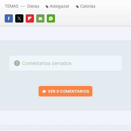
TEMAS
Dietas
Adelgazar
Calorías
FACEBOOK
TWITTER
FLIPBOARD
E-
WHATSAPP
MAIL
Comentarios cerrados
VER
9 COMENTARIOS