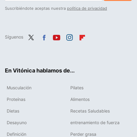
Suscribiéndote aceptas nuestra
política de privacidad
Síguenos
Twit
Fac
You
Inst
Flip
ter
ebo
tub
agr
boa
ok
e
am
rd
En Vitónica hablamos de...
Musculación
Pilates
Proteínas
Alimentos
Dietas
Recetas Saludables
Desayuno
entrenamiento de fuerza
Definición
Perder grasa