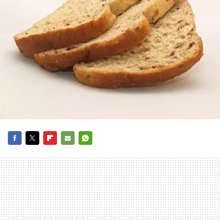
FACEBOOK
TWITTER
FLIPBOARD
E-
WHATSAPP
MAIL