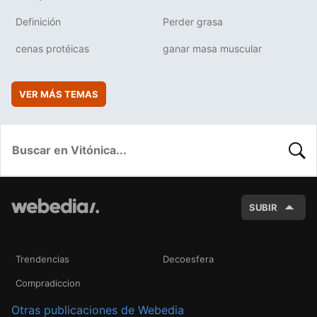
Definición
Perder grasa
cenas protéicas
ganar masa muscular
VER MÁS TEMAS
BUSC
SUBIR
Trendencias
Decoesfera
Compradiccion
Otras publicaciones de Webedia