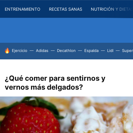
ENTRENAMIENTO
RECETAS SANAS
NUTRICIÓN Y DIETA
HOY SE HABLA DE
Ejercicio
Adidas
Decathlon
Espalda
Lidl
Supe
¿Qué comer para sentirnos y
vernos más delgados?