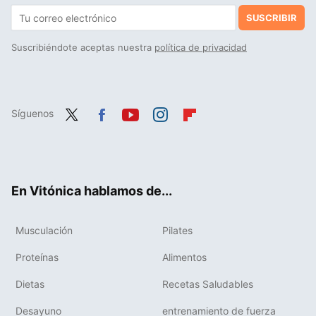
SUSCRIBIR
Suscribiéndote aceptas nuestra
política de privacidad
Síguenos
Twit
Fac
You
Inst
Flip
ter
ebo
tub
agr
boa
ok
e
am
rd
En Vitónica hablamos de...
Musculación
Pilates
Proteínas
Alimentos
Dietas
Recetas Saludables
Desayuno
entrenamiento de fuerza