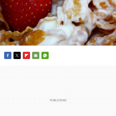
FACEBOOK
TWITTER
FLIPBOARD
E-
WHATSAPP
MAIL