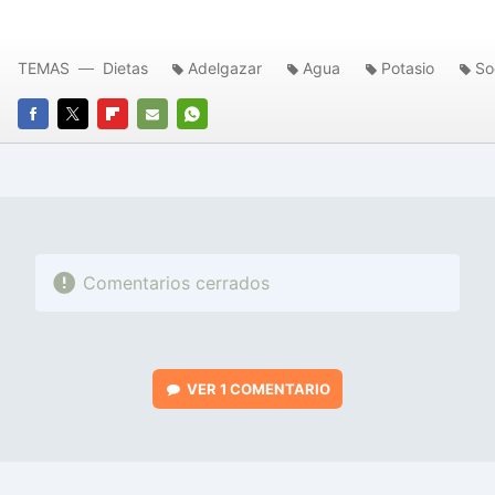
TEMAS
Dietas
Adelgazar
Agua
Potasio
So
FACEBOOK
TWITTER
FLIPBOARD
E-
WHATSAPP
MAIL
Comentarios cerrados
VER
1 COMENTARIO