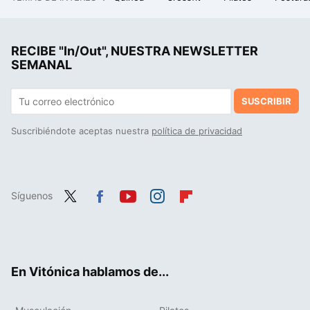
Acabó harto de freír huevos en el Landa. Ahora tiene en Burgos el único estrella Michelin ubicado en pleno Camino de Santiago
La cena rica en proteínas que puedes preparar en minutos: solo vas a necesitar una berenjena y estos dos ingredientes
RECIBE "In/Out", NUESTRA NEWSLETTER
Salteado de maíz fresco con zanahoria al pimentón, receta saludable y rápida para no comer siempre las mismas verduras
SEMANAL
SUSCRIBIR
Suscribiéndote aceptas nuestra
política de privacidad
Síguenos
Twit
Fac
You
Inst
Flip
ter
ebo
tub
agr
boa
ok
e
am
rd
En Vitónica hablamos de...