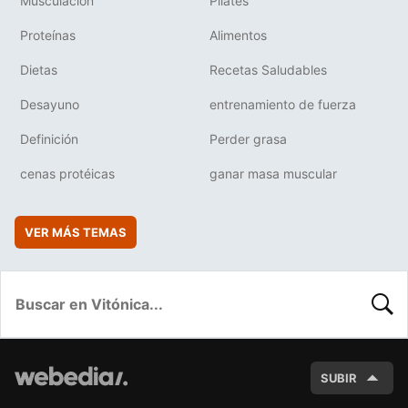
Musculación
Pilates
Proteínas
Alimentos
Dietas
Recetas Saludables
Desayuno
entrenamiento de fuerza
Definición
Perder grasa
cenas protéicas
ganar masa muscular
VER MÁS TEMAS
BUSC
SUBIR