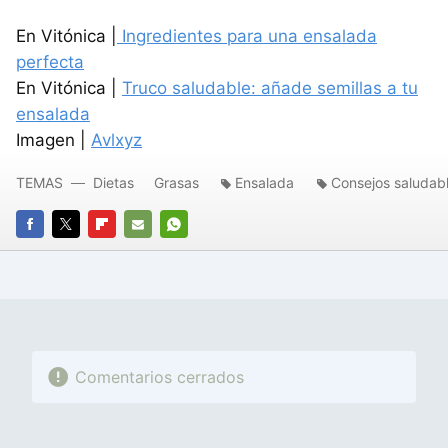
En Vitónica |
Ingredientes para una ensalada
perfecta
En Vitónica |
Truco saludable: añade semillas a tu
ensalada
Imagen |
Avlxyz
TEMAS
Dietas
Grasas
Ensalada
Consejos saludab
FACEBOOK
TWITTER
FLIPBOARD
E-
WHATSAPP
MAIL
Comentarios cerrados