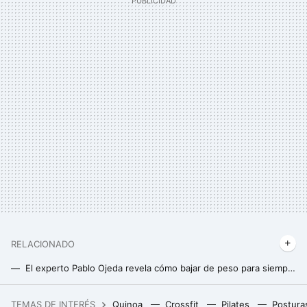
RELACIONADO
El experto Pablo Ojeda revela cómo bajar de peso para siempre: sin acudir a dietas milagro ni pasar hambre
Cómo conseguir un déficit diario de calorías sin pasar hambre para lograr perder grasa
TEMAS DE INTERÉS
Quinoa
Crossfit
Pilates
Postura