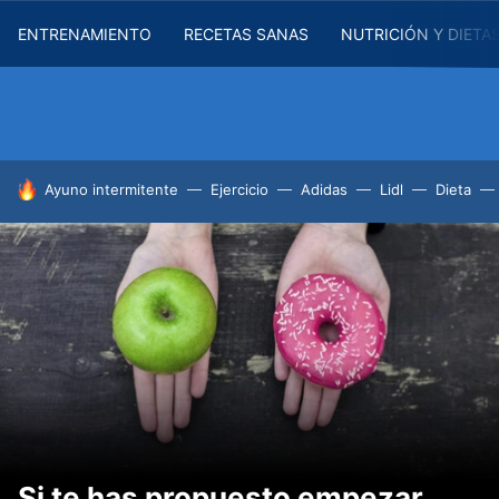
ENTRENAMIENTO
RECETAS SANAS
NUTRICIÓN Y DIETA
HOY SE HABLA DE
Ayuno intermitente
Ejercicio
Adidas
Lidl
Dieta
Si te has propuesto empezar