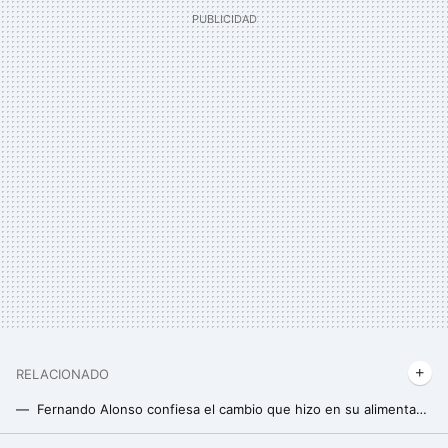
RELACIONADO
Fernando Alonso confiesa el cambio que hizo en su alimentación para sentirse menos hinchado y eliminar la sensación de pesadez
Unos investigadores chinos presentan una nueva estrategia para perder peso: comer verdura cruda