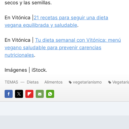
secos y las semillas.
En Vitónica |
21 recetas para seguir una dieta
vegana equilibrada y saludable
.
En Vitónica |
Tu dieta semanal con Vitónica: menú
vegano saludable para prevenir carencias
nutricionales
.
Imágenes | iStock.
TEMAS
Dietas
Alimentos
vegetarianismo
Vegetari
FACEBOOK
TWITTER
FLIPBOARD
E-
WHATSAPP
MAIL